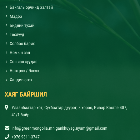
Байгаль орчинд ээлтэй
Мэдээ
Бидний тухай
Төслүүд
Холбоо барих
Номын сан
Сошиал хуудас
Нэвтрэх / Элсэх
Хандив өгөх
ХАЯГ БАЙРШИЛ
Улаанбаатар хот, Сүхбаатар дүүрэг, 8 хороо, Ривэр Кастле 407,
41/1 байр
info@greenmongolia.mn gankhuyag.nyam@gmail.com
+976 9811-3747