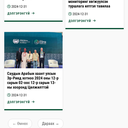
мониторинг хөгжүүлсэн
бүтээгдэхүүнийг үнэ цэнийг
туршлага илтгэл тавилаа
2024-12-31
нэмэгдүүлж буй талаар сайд
эвент зохион байгууллаа
ДЭЛГЭРЭНГҮЙ
2024-12-31
ДЭЛГЭРЭНГҮЙ
Саудын Арабын хаант улсын
Эр-Рияд хотноо 2024 оны 12-р
сарын 02-оос 12-р сарын 13-
ны хооронд Цөлжилттэй
тэмцэх тухай НҮБ-ын
2024-12-31
Конвенцын талуудын 16
дугаар бага хурал буюу COP16
ДЭЛГЭРЭНГҮЙ
болж өнгөрлөө
←
Өмнөх
Дараах
→