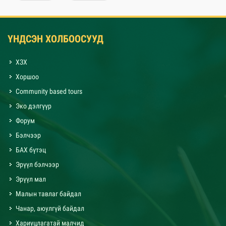
ҮНДСЭН ХОЛБООСУУД
ХЗХ
Хоршоо
Community based tours
Эко дэлгүүр
Форум
Бэлчээр
БАХ бүтэц
Эрүүл бэлчээр
Эрүүл мал
Малын тавлаг байдал
Чанар, аюулгүй байдал
Хариуцлагатай малчид