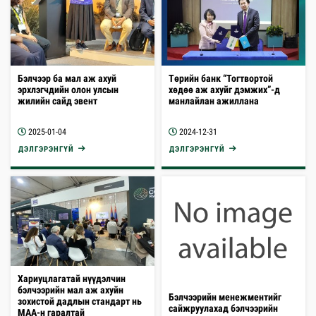
Бэлчээр ба мал аж ахуй
Төрийн банк “Тогтвортой
эрхлэгчдийн олон улсын
хөдөө аж ахуйг дэмжих”-д
жилийн сайд эвент
манлайлан ажиллана
2025-01-04
2024-12-31
ДЭЛГЭРЭНГҮЙ
ДЭЛГЭРЭНГҮЙ
Хариуцлагатай нүүдэлчин
бэлчээрийн мал аж ахуйн
Бэлчээрийн менежментийг
зохистой дадлын стандарт нь
сайжруулахад бэлчээрийн
МАА-н гаралтай