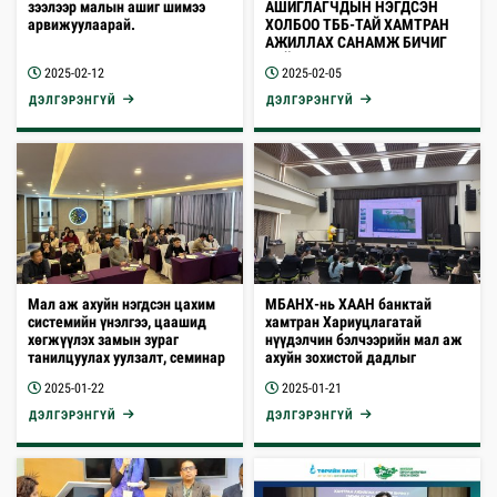
зээлээр малын ашиг шимээ
АШИГЛАГЧДЫН НЭГДСЭН
арвижуулаарай.
ХОЛБОО ТББ-ТАЙ ХАМТРАН
АЖИЛЛАХ САНАМЖ БИЧИГ
БАЙГУУЛЛАА
2025-02-12
2025-02-05
ДЭЛГЭРЭНГҮЙ
ДЭЛГЭРЭНГҮЙ
Мал аж ахуйн нэгдсэн цахим
МБАНХ-нь ХААН банктай
системийн үнэлгээ, цаашид
хамтран Хариуцлагатай
хөгжүүлэх замын зураг
нүүдэлчин бэлчээрийн мал аж
танилцуулах уулзалт, семинар
ахуйн зохистой дадлыг
өнгөрөгч баасан гаригт
таниулах сургалтыг зохион
2025-01-22
2025-01-21
амжилттай зохион
байгуулж байна
байгуулагдлаа
ДЭЛГЭРЭНГҮЙ
ДЭЛГЭРЭНГҮЙ