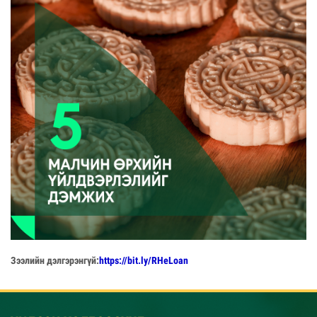
Зээлийн дэлгэрэнгүй:
https://bit.ly/RHeLoan