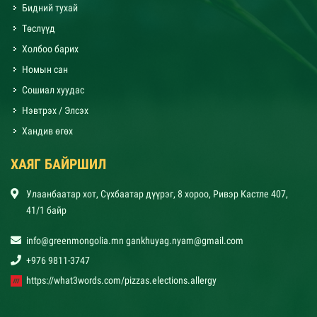
Бидний тухай
Төслүүд
Холбоо барих
Номын сан
Сошиал хуудас
Нэвтрэх / Элсэх
Хандив өгөх
ХАЯГ БАЙРШИЛ
Улаанбаатар хот, Сүхбаатар дүүрэг, 8 хороо, Ривэр Кастле 407,
41/1 байр
info@greenmongolia.mn gankhuyag.nyam@gmail.com
+976 9811-3747
https://what3words.com/pizzas.elections.allergy