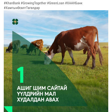
#KhanBank #GrowingTogether #GreenLoan #ХААНБанк
#ХамтынӨсөлтТөгөлдөр