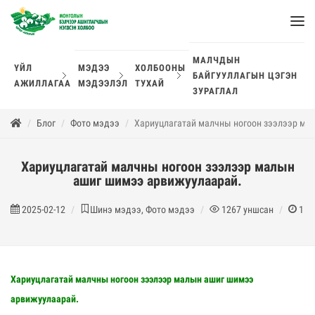
МАЛЧДЫН
ҮЙЛ
МЭДЭЭ
ХОЛБООНЫ
БАЙГУУЛЛАГЫН ЦЭГЭН
АЖИЛЛАГАА
МЭДЭЭЛЭЛ
ТУХАЙ
ЗУРАГЛАЛ
Блог
Фото мэдээ
Хариуцлагатай малчны ногоон зээлээр ма
Хариуцлагатай малчны ногоон зээлээр малын
ашиг шимээ арвижуулаарай.
2025-02-12
Шинэ мэдээ, Фото мэдээ
1267
уншсан
1
м
Хариуцлагатай малчны ногоон зээлээр малын ашиг шимээ
арвижуулаарай.