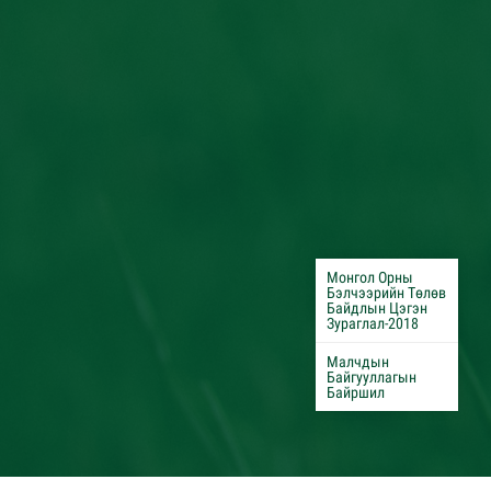
Монгол Орны
Бэлчээрийн Төлөв
Байдлын Цэгэн
Зураглал-2018
Малчдын
Байгууллагын
Байршил