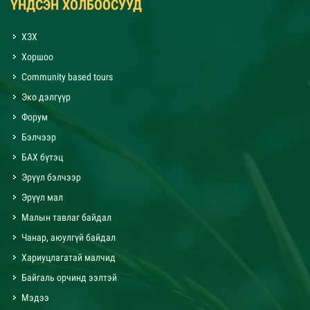
ҮНДСЭН ХОЛБООСУУД
ХЗХ
Хоршоо
Community based tours
Эко дэлгүүр
Форум
Бэлчээр
БАХ бүтэц
Эрүүл бэлчээр
Эрүүл мал
Малын тавлаг байдал
Чанар, аюулгүй байдал
Хариуцлагатай малчид
Байгаль орчинд ээлтэй
Мэдээ