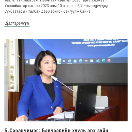
Улаанбаатар хотноо 2023 оны 10-р сарын 6,7 –ны өдрүүдэд
Сүхбаатарын талбай дээр зохион байгуулж байна.
Дэлгэрэнгүй
Б.Саранчимэг: Бэлчээрийн хууль эрх зүйн