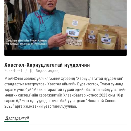
Хөвсгөл-Хариуцлагатай нүүдэлчин
2023-10-21
Видео мэдээ
,
МБАНХ-ны зөвлөх үйлчилгээний хүрээнд "Хариуцлагатай нүүдэлчин"
стандартыг нэвтрүүлсэн Хөвсгөл аймгийн Бүрэнтогтох, Түнэл суманд
хэрэгжүүлж буй "Малын гаралтай түүхий эдийн бэлтгэн нийлүүлэлтийн
мөшгих систем"-ийн хэрэгжилтийг Улаанбаатар хотноо 2023 оны 10-р
сарын 6,7 –ны өдрүүдэд зохион байгуулагдсан “Нээлттэй Хөвсгөл
2023” арга хэмжээний үеэр танилцууллаа.
Дэлгэрэнгүй