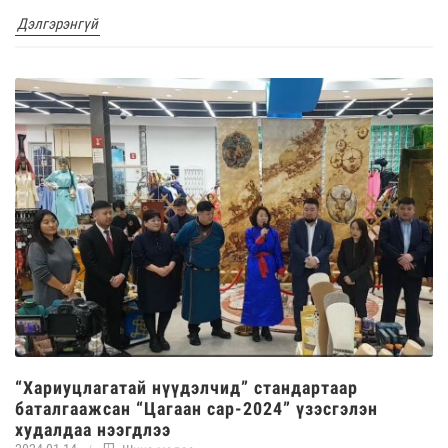
Дэлгэрэнгүй
“Хариуцлагатай нүүдэлчид” стандартаар
баталгаажсан “Цагаан сар-2024” үзэсгэлэн
худалдаа нээгдлээ