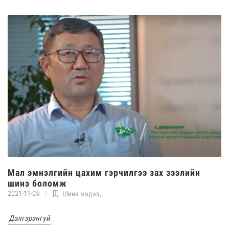
Мал эмнэлгийн цахим гэрчилгээ зах зээлийн
шинэ боломж
2021-11-05
Шинэ мэдээ
,
Дэлгэрэнгүй