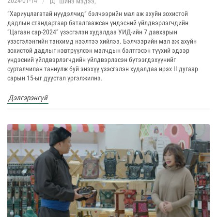
2024-01-14
Шинэ мэдээ
,
“Хариуцлагатай нүүдэлчид” бэлчээрийн мал аж ахуйн зохистой
дадлын стандартаар баталгаажсан үндэсний үйлдвэрлэгчдийн
“Цагаан сар-2024” үзэсгэлэн худалдаа УИД-ийн 7 давхарын
үзэсгэлэнгийн танхимд нээлтээ хийлээ. Бэлчээрийн мал аж ахуйн
зохистой дадлыг нэвтрүүлсэн малчдын бэлтгэсэн түүхий эдээр
үндэсний үйлдвэрлэгчдийн үйлдвэрлэсэн бүтээгдэхүүнийг
сурталчилан таниулж буй энэхүү үзэсгэлэн худалдаа ирэх II дугаар
сарын 15-ыг дуустал үргэлжилнэ.
Дэлгэрэнгүй