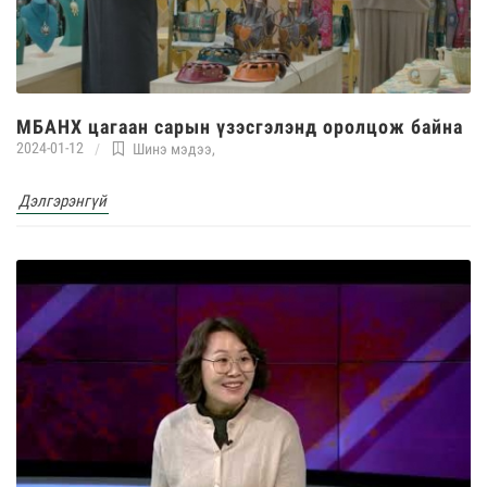
МБАНХ цагаан сарын үзэсгэлэнд оролцож байна
2024-01-12
Шинэ мэдээ
,
Дэлгэрэнгүй