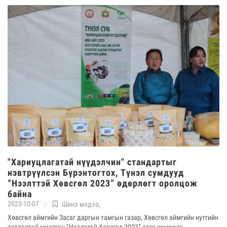
"Хариуцлагатай нүүдэлчин" стандартыг
нэвтрүүлсэн Бүрэнтогтох, Түнэл сумдууд
“Нээлттэй Хөвсгөл 2023” өдөрлөгт оролцож
байна
2023-10-07
Шинэ мэдээ
,
Хөвсгөл аймгийн Засаг даргын тамгын газар, Хөвсгөл аймгийн нутгийн
зөвлөлтэй хамтран “Нээлттэй Хөвсгөл 2023” арга хэмжээг