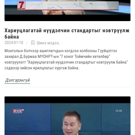
Хариуцлагатай нүүдэлчин стандартыг нэвтрүүлж
байна
2024-01-10
Шинэ мэдээ
,
Монголын бэлчээр ашиглагчдын нэгдсэн холбооны Гүуйцэтгэх
захирал Д.Бурмаа МҮОНРТ-ын "7 хоног Тоймчийн хөтөлбөр"
нэвтрүүлэгт "Хариуцлагатай нүүдэлчин стандартыг нэвтрүүлж байна"
сэдвээр хийсэн ярилцлагыг хүргэж байна.
Дэлгэрэнгүй