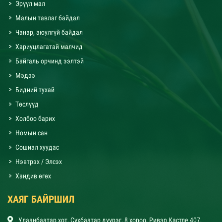
Эрүүл мал
Малын тавлаг байдал
Чанар, аюулгүй байдал
Хариуцлагатай малчид
Байгаль орчинд ээлтэй
Мэдээ
Бидний тухай
Төслүүд
Холбоо барих
Номын сан
Сошиал хуудас
Нэвтрэх / Элсэх
Хандив өгөх
ХАЯГ БАЙРШИЛ
Улаанбаатар хот, Сүхбаатар дүүрэг, 8 хороо, Ривэр Кастле 407,