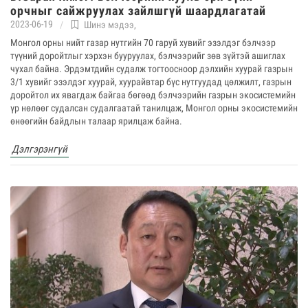
орчныг сайжруулах зайлшгүй шаардлагатай
2023-06-19
Шинэ мэдээ
,
Монгол орны нийт газар нутгийн 70 гаруй хувийг эзэлдэг бэлчээр
түүний доройтлыг хэрхэн бууруулах, бэлчээрийг зөв зүйтэй ашиглах
чухал байна. Эрдэмтдийн судалж тогтоосноор дэлхийн хуурай газрын
3/1 хувийг эзэлдэг хуурай, хуурайвтар бүс нутгуудад цөлжилт, газрын
доройтол их явагдаж байгаа бөгөөд бэлчээрийн газрын экосистемийн
үр нөлөөг судалсан судалгаатай танилцаж, Монгол орны экосистемийн
өнөөгийн байдлын талаар ярилцаж байна.
Дэлгэрэнгүй