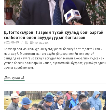
Д.Тогтохсүрэн: Газрын тухай хуульд бэлчээртэй
холбоотой олон асуудлуудыг багтаасан
2023-06-19
Шинэ мэдээ
,
Бэлчээр бол монголчуудын хувьд үнэлж баршгүй алт гэдэгтэй хэн ч
маргахгүй. Монголын мал аж ахуйн үйлдвэрлэлийн тогтвортой
байдалд нэн тулгамдаж буй асуудал бол малын тэжээлийн үндсэн эх
үүсвэр болсон бэлчээрийн чанар, бүтээмжийн бууралт, үүнтэй уялдсан
орчны доройтол юм.
Дэлгэрэнгүй