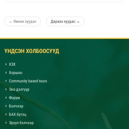
←
Өмнөх хуудас
Дараах хуудас
→
ҮНДСЭН ХОЛБООСУУД
ХЗХ
Хоршоо
Community based tours
Эко дэлгүүр
Форум
Бэлчээр
БАХ бүтэц
Эрүүл бэлчээр