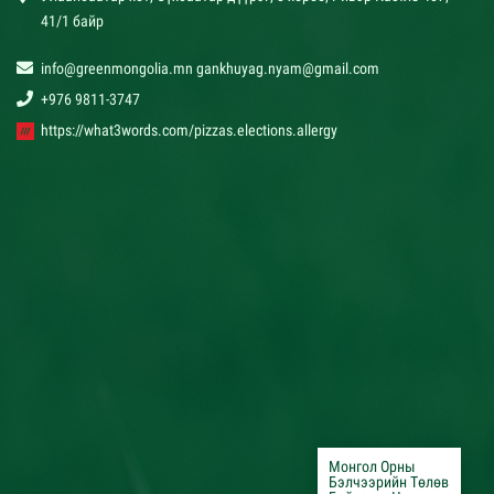
41/1 байр
info@greenmongolia.mn gankhuyag.nyam@gmail.com
+976 9811-3747
https://what3words.com/pizzas.elections.allergy
Монгол Орны
Бэлчээрийн Төлөв