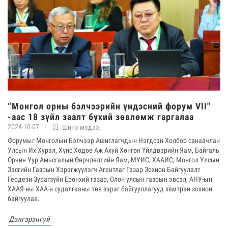
“Монгол орны бэлчээрийн үндэсний форум VII"
-аас 18 зүйл заалт бүхий зөвлөмж гаргалаа
2024-10-07
Шинэ мэдээ
,
Форумыг Монголын Бэлчээр Ашиглагчдын Нэгдсэн Холбоо санаачлан
Улсын Их Хурал, Хүнс Хөдөө Аж Ахуй Хөнгөн Үйлдвэрийн Яам, Байгаль
Орчин Уур Амьсгалын Өөрчлөлтийн Яам, МУИС, ХААИС, Монгол Улсын
Засгийн Газрын Хэрэгжүүлэгч Агентлаг Газар Зохион Байгуулалт
Геодези Зурагзүйн Ерөнхий газар, Олон улсын газрын эвсэл, АНУ-ын
ХААЯ-ны ХАА-н судалгааны төв зэрэг байгууллагууд хамтран зохион
байгуулав.
Дэлгэрэнгүй