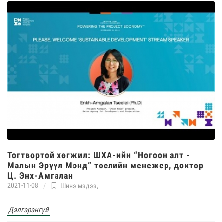
Тогтвортой хөгжил: ШXA-ийн “Ногоон алт -
Малын Эрүүл Мэнд” төслийн менежер, доктор
Ц. Энх-Амгалан
2021-11-08
Шинэ мэдээ
,
Дэлгэрэнгүй