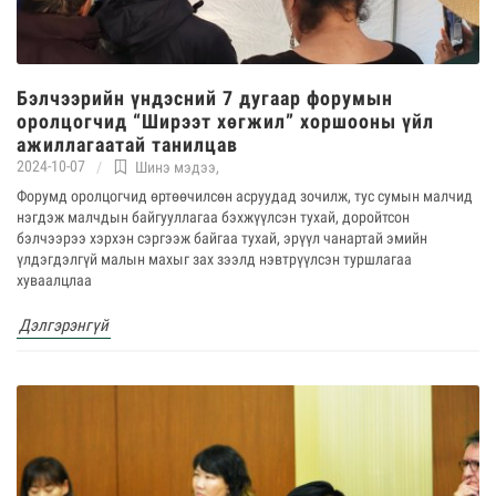
Бэлчээрийн үндэсний 7 дугаар форумын
оролцогчид “Ширээт хөгжил” хоршооны үйл
ажиллагаатай танилцав
2024-10-07
Шинэ мэдээ
,
Форумд оролцогчид өртөөчилсөн асруудад зочилж, тус сумын малчид
нэгдэж малчдын байгууллагаа бэхжүүлсэн тухай, доройтсон
бэлчээрээ хэрхэн сэргээж байгаа тухай, эрүүл чанартай эмийн
үлдэгдэлгүй малын махыг зах зээлд нэвтрүүлсэн туршлагаа
хуваалцлаа
Дэлгэрэнгүй