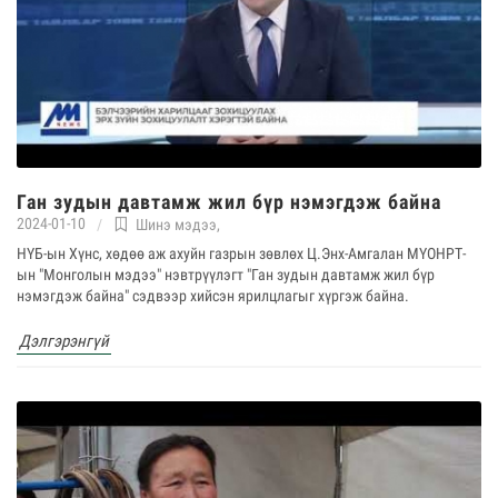
Ган зудын давтамж жил бүр нэмэгдэж байна
2024-01-10
Шинэ мэдээ
,
НҮБ-ын Хүнс, хөдөө аж ахуйн газрын зөвлөх Ц.Энх-Амгалан МҮОНРТ-
ын "Монголын мэдээ" нэвтрүүлэгт "Ган зудын давтамж жил бүр
нэмэгдэж байна" сэдвээр хийсэн ярилцлагыг хүргэж байна.
Дэлгэрэнгүй