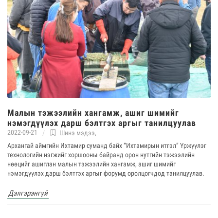
Малын тэжээлийн хангамж, ашиг шимийг
нэмэгдүүлэх дарш бэлтгэх аргыг танилцуулав
2022-09-21
Шинэ мэдээ
,
Архангай аймгийн Ихтамир суманд байх “Ихтамирын итгэл” Үржүүлэг
технологийн нэгжийг хоршооны байранд орон нутгийн тэжээлийн
нөөцийг ашиглан малын тэжээлийн хангамж, ашиг шимийг
нэмэгдүүлэх дарш бэлтгэх аргыг форумд оролцогчдод танилцуулав.
Дэлгэрэнгүй