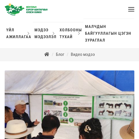
МАЛЧДЫН
ҮЙЛ
МЭДЭЭ
ХОЛБООНЫ
БАЙГУУЛЛАГЫН ЦЭГЭН
АЖИЛЛАГАА
МЭДЭЭЛЭЛ
ТУХАЙ
ЗУРАГЛАЛ
Блог
Видео мэдээ