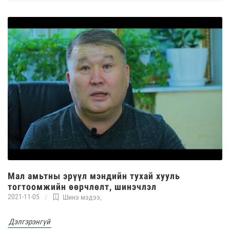
Мал амьтны эрүүл мэндийн тухай хууль
тогтоомжийн өөрчлөлт, шинэчлэл
2021-11-05
Шинэ мэдээ
,
Дэлгэрэнгүй