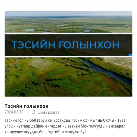
Тэсийн голынхон
2024-02-13
Шинэ мэдээ
,
Тэсийн гол нь 560 гаруй км урсахдаа 150км орчмыг нь ОХУ-ын Тува
улсын нутгаар дайран өнгөрдөг нь зөвхөн Монголчуудын анхаарал
хандуулах асуудал биш гэдгийг ч сануулж буй