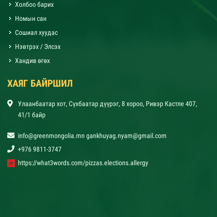
Холбоо барих
Номын сан
Сошиал хуудас
Нэвтрэх / Элсэх
Хандив өгөх
ХАЯГ БАЙРШИЛ
Улаанбаатар хот, Сүхбаатар дүүрэг, 8 хороо, Ривэр Кастле 407,
41/1 байр
info@greenmongolia.mn gankhuyag.nyam@gmail.com
+976 9811-3747
https://what3words.com/pizzas.elections.allergy