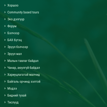
Хоршоо
Community based tours
Эко дэлгүүр
Форум
Бэлчээр
БАХ бүтэц
Эрүүл бэлчээр
Эрүүл мал
Малын тавлаг байдал
Чанар, аюулгүй байдал
Хариуцлагатай малчид
Байгаль орчинд ээлтэй
Мэдээ
Бидний тухай
Төслүүд