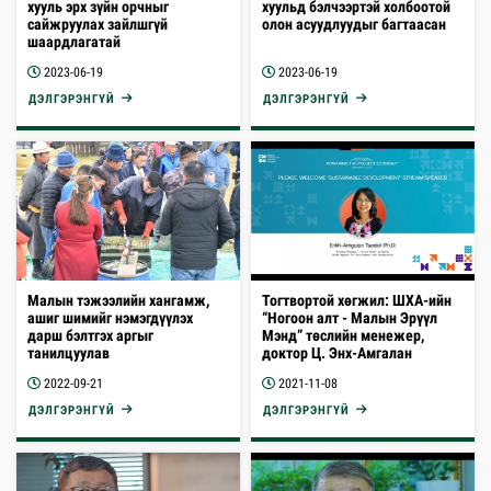
хууль эрх зүйн орчныг
хуульд бэлчээртэй холбоотой
сайжруулах зайлшгүй
олон асуудлуудыг багтаасан
шаардлагатай
2023-06-19
2023-06-19
ДЭЛГЭРЭНГҮЙ
ДЭЛГЭРЭНГҮЙ
Малын тэжээлийн хангамж,
Тогтвортой хөгжил: ШXA-ийн
ашиг шимийг нэмэгдүүлэх
“Ногоон алт - Малын Эрүүл
дарш бэлтгэх аргыг
Мэнд” төслийн менежер,
танилцуулав
доктор Ц. Энх-Амгалан
2022-09-21
2021-11-08
ДЭЛГЭРЭНГҮЙ
ДЭЛГЭРЭНГҮЙ