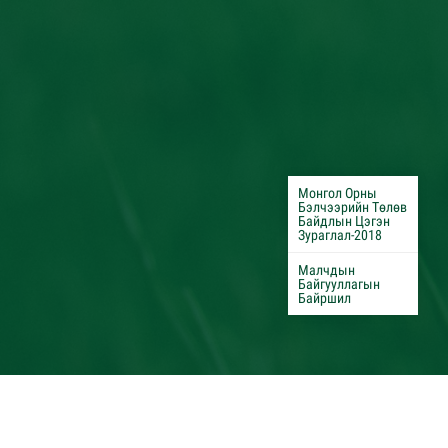
Монгол Орны
Бэлчээрийн Төлөв
Байдлын Цэгэн
Зураглал-2018
Малчдын
Байгууллагын
Байршил
Бүх эрх хуулиар хамгаалагдсан © 2020. "Монголын бэлчээр
ашиглагчдын нэгдсэн холбоо"