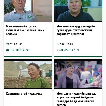
Мал эмнэлгийн цахим
Мал амьтны эрүүл мэндийн
гэрчилгээ зах зээлийн шинэ
тухай хууль тогтоомжийн
боломж
өөрчлөлт, шинэчлэл
2021-11-05
2021-11-05
ДЭЛГЭРЭНГҮЙ
ДЭЛГЭРЭНГҮЙ
Хариуцлагатай нүүдэлчид
Монголын нүүдлийн мал аж
ахуйн тогтвортой байдлын
стандарт ба цахим мөшгих
систем