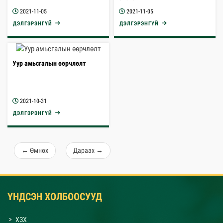
2021-11-05
2021-11-05
ДЭЛГЭРЭНГҮЙ
ДЭЛГЭРЭНГҮЙ
Уур амьсгалын өөрчлөлт
2021-10-31
ДЭЛГЭРЭНГҮЙ
←
Өмнөх
Дараах
→
ҮНДСЭН ХОЛБООСУУД
ХЗХ