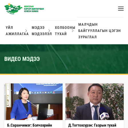
МАЛЧДЫН
ҮЙЛ
МЭДЭЭ
ХОЛБООНЫ
БАЙГУУЛЛАГЫН ЦЭГЭН
АЖИЛЛАГАА
МЭДЭЭЛЭЛ
ТУХАЙ
ЗУРАГЛАЛ
ВИДЕО МЭДЭЭ
Б.Саранчимэг: Бэлчээрийн
Д.Тогтохсүрэн: Газрын тухай