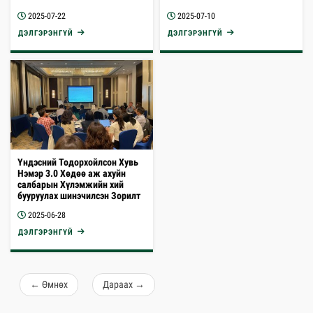
2025-07-22
2025-07-10
ДЭЛГЭРЭНГҮЙ
ДЭЛГЭРЭНГҮЙ
Үндэсний Тодорхойлсон Хувь
Нэмэр 3.0 Хөдөө аж ахуйн
салбарын Хүлэмжийн хий
бууруулах шинэчилсэн Зорилт
Үйл ажиллагааны төлөвлөгөө
2025-06-28
хэлэлцэх уулзалт зохион
байгуулагдлаа
ДЭЛГЭРЭНГҮЙ
←
Өмнөх
Дараах
→