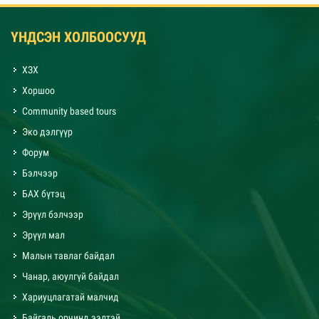
ҮНДСЭН ХОЛБООСУУД
ХЗХ
Хоршоо
Community based tours
Эко дэлгүүр
Форум
Бэлчээр
БАХ бүтэц
Эрүүл бэлчээр
Эрүүл мал
Малын тавлаг байдал
Чанар, аюулгүй байдал
Хариуцлагатай малчид
Байгаль орчинд ээлтэй