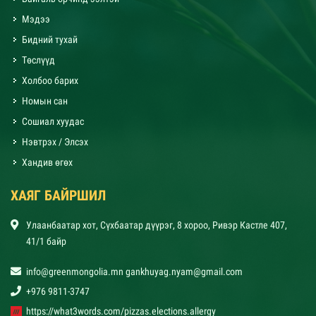
Мэдээ
Бидний тухай
Төслүүд
Холбоо барих
Номын сан
Сошиал хуудас
Нэвтрэх / Элсэх
Хандив өгөх
ХАЯГ БАЙРШИЛ
Улаанбаатар хот, Сүхбаатар дүүрэг, 8 хороо, Ривэр Кастле 407,
41/1 байр
info@greenmongolia.mn gankhuyag.nyam@gmail.com
+976 9811-3747
https://what3words.com/pizzas.elections.allergy