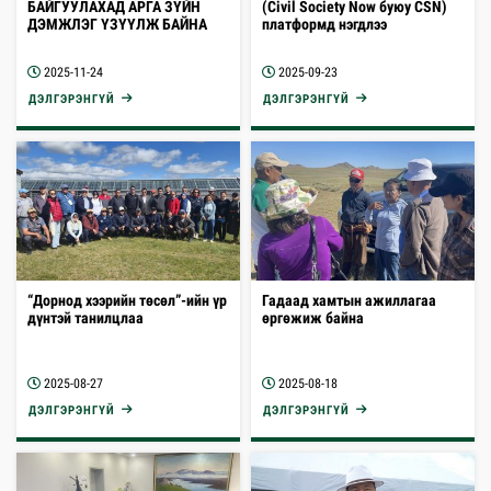
БАЙГУУЛАХАД АРГА ЗҮЙН
(Civil Society Now буюу CSN)
ДЭМЖЛЭГ ҮЗҮҮЛЖ БАЙНА
платформд нэгдлээ
2025-11-24
2025-09-23
ДЭЛГЭРЭНГҮЙ
ДЭЛГЭРЭНГҮЙ
“Дорнод хээрийн төсөл”-ийн үр
Гадаад хамтын ажиллагаа
дүнтэй танилцлаа
өргөжиж байна
2025-08-27
2025-08-18
ДЭЛГЭРЭНГҮЙ
ДЭЛГЭРЭНГҮЙ