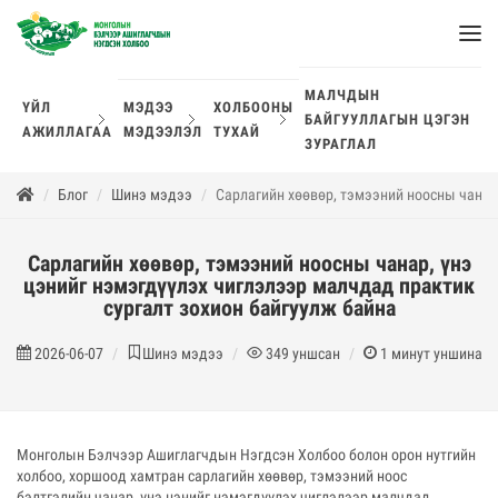
МАЛЧДЫН
ҮЙЛ
МЭДЭЭ
ХОЛБООНЫ
БАЙГУУЛЛАГЫН ЦЭГЭН
АЖИЛЛАГАА
МЭДЭЭЛЭЛ
ТУХАЙ
ЗУРАГЛАЛ
Блог
Шинэ мэдээ
Сарлагийн хөөвөр, тэмээний ноосны чанар
Сарлагийн хөөвөр, тэмээний ноосны чанар, үнэ
цэнийг нэмэгдүүлэх чиглэлээр малчдад практик
сургалт зохион байгуулж байна
2026-06-07
Шинэ мэдээ
349
уншсан
1
минут уншина
Монголын Бэлчээр Ашиглагчдын Нэгдсэн Холбоо болон орон нутгийн
холбоо, хоршоод хамтран сарлагийн хөөвөр, тэмээний ноос
бэлтгэлийн чанар, үнэ цэнийг нэмэгдүүлэх чиглэлээр малчдад