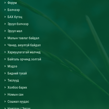
Форум
Бэлчээр
БАХ бүтэц
Эрүүл бэлчээр
Эрүүл мал
Малын тавлаг байдал
Чанар, аюулгүй байдал
Хариуцлагатай малчид
Байгаль орчинд ээлтэй
Мэдээ
Бидний тухай
Төслүүд
Холбоо барих
Номын сан
Сошиал хуудас
Нэвтрэх / Элсэх