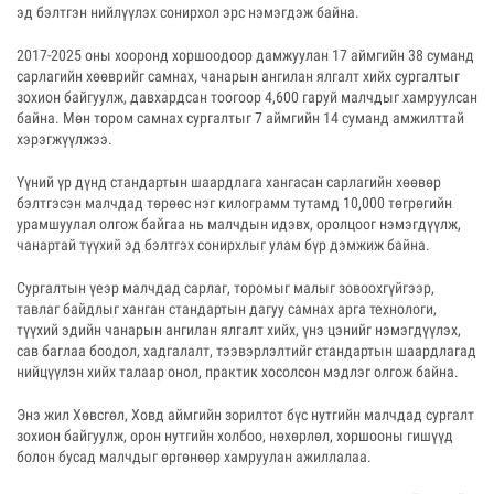
эд бэлтгэн нийлүүлэх сонирхол эрс нэмэгдэж байна.
2017-2025 оны хооронд хоршоодоор дамжуулан 17 аймгийн 38 суманд
сарлагийн хөөврийг самнах, чанарын ангилан ялгалт хийх сургалтыг
зохион байгуулж, давхардсан тоогоор 4,600 гаруй малчдыг хамруулсан
байна. Мөн тором самнах сургалтыг 7 аймгийн 14 суманд амжилттай
хэрэгжүүлжээ.
Үүний үр дүнд стандартын шаардлага хангасан сарлагийн хөөвөр
бэлтгэсэн малчдад төрөөс нэг килограмм тутамд 10,000 төгрөгийн
урамшуулал олгож байгаа нь малчдын идэвх, оролцоог нэмэгдүүлж,
чанартай түүхий эд бэлтгэх сонирхлыг улам бүр дэмжиж байна.
Сургалтын үеэр малчдад сарлаг, торомыг малыг зовоохгүйгээр,
тавлаг байдлыг ханган стандартын дагуу самнах арга технологи,
түүхий эдийн чанарын ангилан ялгалт хийх, үнэ цэнийг нэмэгдүүлэх,
сав баглаа боодол, хадгалалт, тээвэрлэлтийг стандартын шаардлагад
нийцүүлэн хийх талаар онол, практик хосолсон мэдлэг олгож байна.
Энэ жил Хөвсгөл, Ховд аймгийн зорилтот бүс нутгийн малчдад сургалт
зохион байгуулж, орон нутгийн холбоо, нөхөрлөл, хоршооны гишүүд
болон бусад малчдыг өргөнөөр хамруулан ажиллалаа.