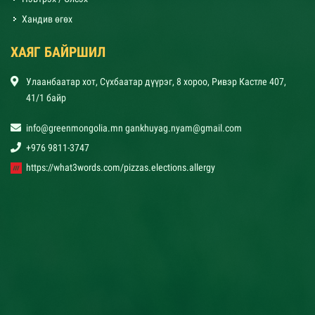
Хандив өгөх
ХАЯГ БАЙРШИЛ
Улаанбаатар хот, Сүхбаатар дүүрэг, 8 хороо, Ривэр Кастле 407,
41/1 байр
info@greenmongolia.mn gankhuyag.nyam@gmail.com
+976 9811-3747
https://what3words.com/pizzas.elections.allergy