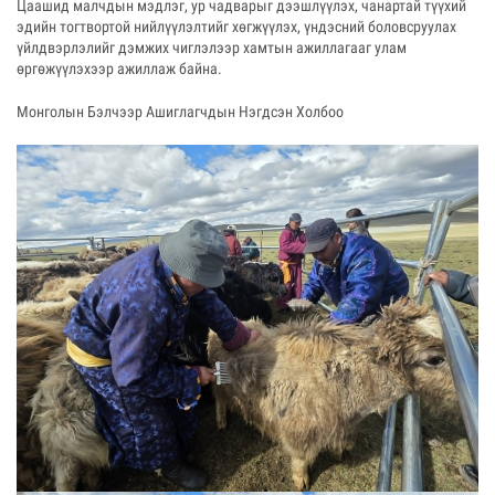
Цаашид малчдын мэдлэг, ур чадварыг дээшлүүлэх, чанартай түүхий
эдийн тогтвортой нийлүүлэлтийг хөгжүүлэх, үндэсний боловсруулах
үйлдвэрлэлийг дэмжих чиглэлээр хамтын ажиллагааг улам
өргөжүүлэхээр ажиллаж байна.
Монголын Бэлчээр Ашиглагчдын Нэгдсэн Холбоо