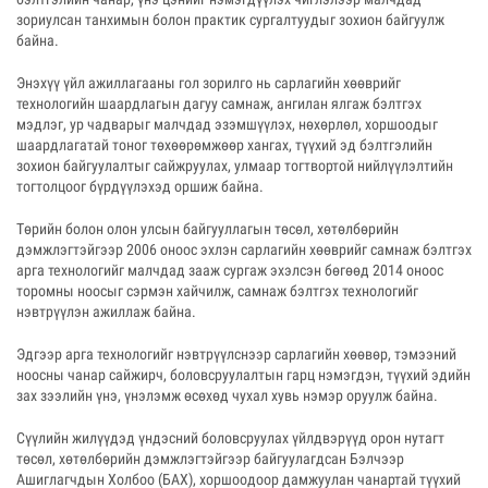
зориулсан танхимын болон практик сургалтуудыг зохион байгуулж
байна.
Энэхүү үйл ажиллагааны гол зорилго нь сарлагийн хөөврийг
технологийн шаардлагын дагуу самнаж, ангилан ялгаж бэлтгэх
мэдлэг, ур чадварыг малчдад эзэмшүүлэх, нөхөрлөл, хоршоодыг
шаардлагатай тоног төхөөрөмжөөр хангах, түүхий эд бэлтгэлийн
зохион байгуулалтыг сайжруулах, улмаар тогтвортой нийлүүлэлтийн
тогтолцоог бүрдүүлэхэд оршиж байна.
Төрийн болон олон улсын байгууллагын төсөл, хөтөлбөрийн
дэмжлэгтэйгээр 2006 оноос эхлэн сарлагийн хөөврийг самнаж бэлтгэх
арга технологийг малчдад зааж сургаж эхэлсэн бөгөөд 2014 оноос
торомны ноосыг сэрмэн хайчилж, самнаж бэлтгэх технологийг
нэвтрүүлэн ажиллаж байна.
Эдгээр арга технологийг нэвтрүүлснээр сарлагийн хөөвөр, тэмээний
ноосны чанар сайжирч, боловсруулалтын гарц нэмэгдэн, түүхий эдийн
зах зээлийн үнэ, үнэлэмж өсөхөд чухал хувь нэмэр оруулж байна.
Сүүлийн жилүүдэд үндэсний боловсруулах үйлдвэрүүд орон нутагт
төсөл, хөтөлбөрийн дэмжлэгтэйгээр байгуулагдсан Бэлчээр
Ашиглагчдын Холбоо (БАХ), хоршоодоор дамжуулан чанартай түүхий