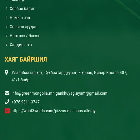
Холбоо барих
Номын сан
Сошиал хуудас
Нэвтрэх / Элсэх
Хандив өгөх
ХАЯГ БАЙРШИЛ
Улаанбаатар хот, Сүхбаатар дүүрэг, 8 хороо, Ривэр Кастле 407,
41/1 байр
info@greenmongolia.mn gankhuyag.nyam@gmail.com
+976 9811-3747
https://what3words.com/pizzas.elections.allergy