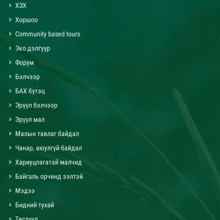
ХЗХ
Хоршоо
Community based tours
Эко дэлгүүр
Форум
Бэлчээр
БАХ бүтэц
Эрүүл бэлчээр
Эрүүл мал
Малын тавлаг байдал
Чанар, аюулгүй байдал
Хариуцлагатай малчид
Байгаль орчинд ээлтэй
Мэдээ
Бидний тухай
Төслүүд