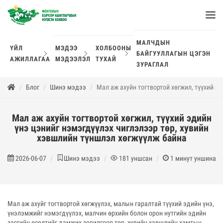
МАЛЧДЫН
ҮЙЛ
МЭДЭЭ
ХОЛБООНЫ
БАЙГУУЛЛАГЫН ЦЭГЭН
АЖИЛЛАГАА
МЭДЭЭЛЭЛ
ТУХАЙ
ЗУРАГЛАЛ
Блог
Шинэ мэдээ
Мал аж ахуйн тогтвортой хөгжил, түүхий э
Мал аж ахуйн тогтвортой хөгжил, түүхий эдийн
үнэ цэнийг нэмэгдүүлэх чиглэлээр төр, хувийн
хэвшлийн түншлэл хөгжүүлж байна
2026-06-07
Шинэ мэдээ
181
уншсан
1
минут уншина
Мал аж ахуйг тогтвортой хөгжүүлэх, малын гаралтай түүхий эдийн үнэ,
үнэлэмжийг нэмэгдүүлэх, малчин өрхийн болон орон нутгийн эдийн
засгийн өсөлтийг дэмжих зорилгоор төр, хувийн хэвшлийн хамтын