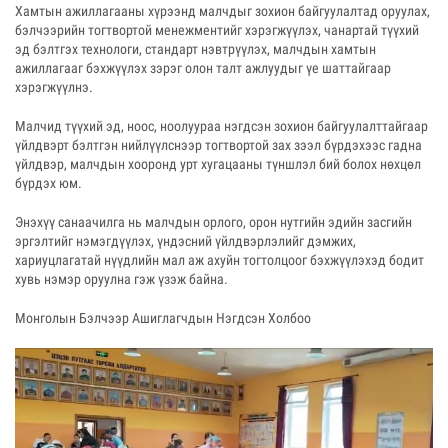
Хамтын ажиллагааны хүрээнд малчдыг зохион байгуулалтад оруулах,
бэлчээрийн тогтвортой менежментийг хэрэгжүүлэх, чанартай түүхий
эд бэлтгэх технологи, стандарт нэвтрүүлэх, малчдын хамтын
ажиллагааг бэхжүүлэх зэрэг олон талт ажлуудыг үе шаттайгаар
хэрэгжүүлнэ.
Малчид түүхий эд, ноос, ноолуураа нэгдсэн зохион байгуулалттайгаар
үйлдвэрт бэлтгэн нийлүүлснээр тогтвортой зах зээл бүрдэхээс гадна
үйлдвэр, малчдын хооронд урт хугацааны түншлэл бий болох нөхцөл
бүрдэх юм.
Энэхүү санаачилга нь малчдын орлого, орон нутгийн эдийн засгийн
эргэлтийг нэмэгдүүлэх, үндэсний үйлдвэрлэлийг дэмжих,
хариуцлагатай нүүдлийн мал аж ахуйн тогтолцоог бэхжүүлэхэд бодит
хувь нэмэр оруулна гэж үзэж байна.
Монголын Бэлчээр Ашиглагчдын Нэгдсэн Холбоо