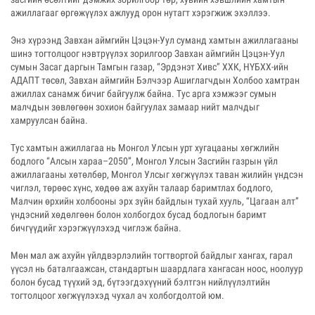
ажиллагааг өргөжүүлэх ажлууд орон нутагт хэрэгжиж эхэллээ.
Энэ хүрээнд Завхан аймгийн Цэцэн-Уул суманд хамтын ажиллагааны
шинэ тогтолцоог нэвтрүүлэх зорилгоор Завхан аймгийн Цэцэн-Уул
сумын Засаг даргын Тамгын газар, “Эрдэнэт Хивс” ХХК, НҮБХХ-ийн
АДАПТ төсөл, Завхан аймгийн Бэлчээр Ашиглагчдын Холбоо хамтран
ажиллах санамж бичиг байгуулж байна. Тус арга хэмжээг сумын
малчдын зөвлөгөөн зохион байгуулах замаар нийт малчдыг
хамруулсан байна.
Тус хамтын ажиллагаа нь Монгол Улсын урт хугацааны хөгжлийн
бодлого “Алсын хараа–2050”, Монгол Улсын Засгийн газрын үйл
ажиллагааны хөтөлбөр, Монгол Улсыг хөгжүүлэх таван жилийн үндсэн
чиглэл, төрөөс хүнс, хөдөө аж ахуйн талаар баримтлах бодлого,
Малчин өрхийн холбооны эрх зүйн байдлын тухай хууль, “Цагаан алт”
үндэсний хөдөлгөөн болон холбогдох бусад бодлогын баримт
бичгүүдийг хэрэгжүүлэхэд чиглэж байна.
Мөн мал аж ахуйн үйлдвэрлэлийн тогтвортой байдлыг хангах, гарал
үүсэл нь баталгаажсан, стандартын шаардлага хангасан ноос, ноолуур
болон бусад түүхий эд, бүтээгдэхүүний бэлтгэн нийлүүлэлтийн
тогтолцоог хөгжүүлэхэд чухал ач холбогдолтой юм.