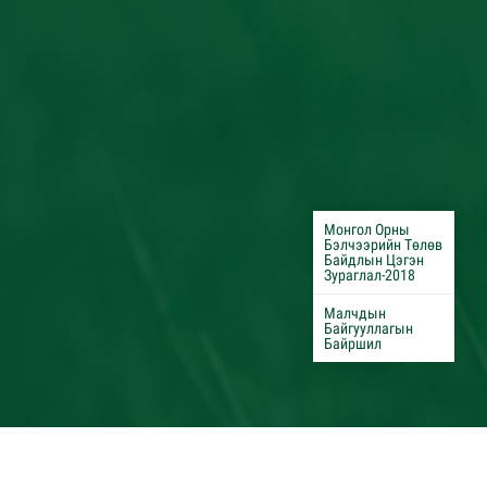
Монгол Орны
Бэлчээрийн Төлөв
Байдлын Цэгэн
Зураглал-2018
Малчдын
Байгууллагын
Байршил
Бүх эрх хуулиар хамгаалагдсан © 2020. "Монголын бэлчээр