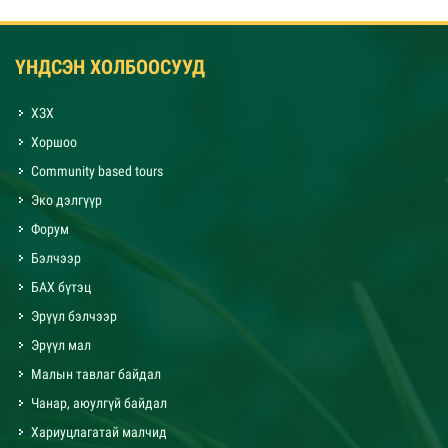
ҮНДСЭН ХОЛБООСУУД
ХЗХ
Хоршоо
Community based tours
Эко дэлгүүр
Форум
Бэлчээр
БАХ бүтэц
Эрүүл бэлчээр
Эрүүл мал
Малын тавлаг байдал
Чанар, аюулгүй байдал
Хариуцлагатай малчид