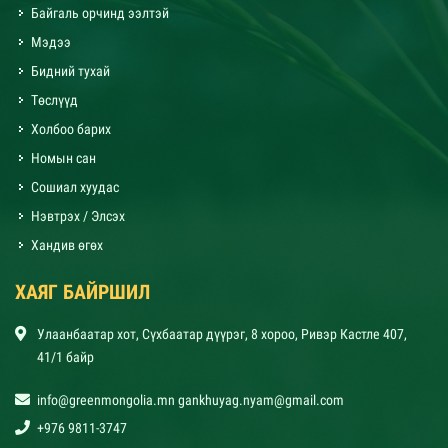
Байгаль орчинд ээлтэй
Мэдээ
Бидний тухай
Төслүүд
Холбоо барих
Номын сан
Сошиал хуудас
Нэвтрэх / Элсэх
Хандив өгөх
ХАЯГ БАЙРШИЛ
Улаанбаатар хот, Сүхбаатар дүүрэг, 8 хороо, Ривэр Кастле 407,
41/1 байр
info@greenmongolia.mn gankhuyag.nyam@gmail.com
+976 9811-3747