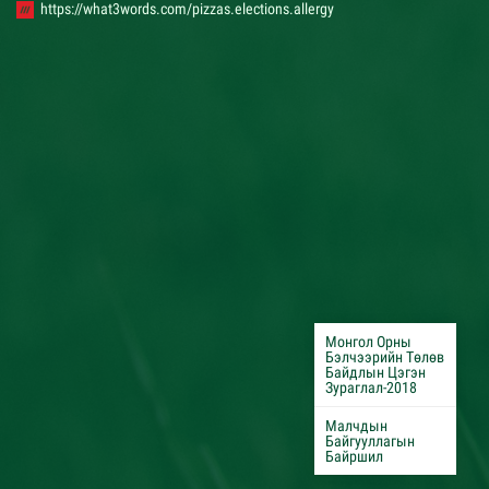
https://what3words.com/pizzas.elections.allergy
Монгол Орны
Бэлчээрийн Төлөв
Байдлын Цэгэн
Зураглал-2018
Малчдын
Байгууллагын
Байршил