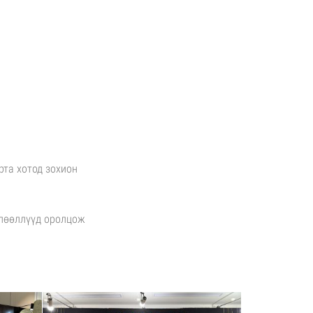
рта хотод зохион
лөөллүүд оролцож