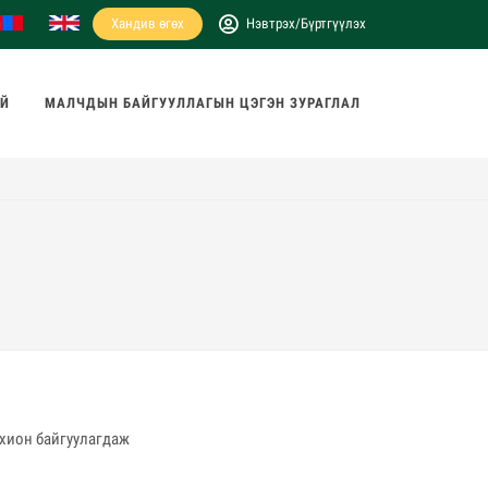
Хандив өгөх
Нэвтрэх/Бүртгүүлэх
АЙ
МАЛЧДЫН БАЙГУУЛЛАГЫН ЦЭГЭН ЗУРАГЛАЛ
охион байгуулагдаж