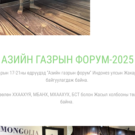
АЗИЙН ГАЗРЫН ФОРУМ-2025
арын 17-21ны өдрүүдэд “Азийн газрын форум” Индонез улсын Жака
байгуулагдаж байна.
лөөлөн ХХААХҮЯ, МБАНХ, МХААХҮХ, БСТ болон Жасыл холбооны тө
байна.