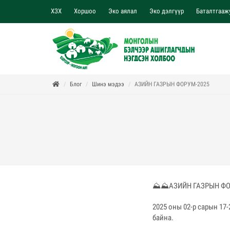
ХЗХ
Хоршоо
Эко аялал
Эко дэлгүүр
Баталтгааж
Блог
Шинэ мэдээ
АЗИЙН ГАЗРЫН ФОРУМ-2025
⛰️⛰️АЗИЙН ГАЗРЫН ФО
2025 оны 02-р сарын 17
байна.