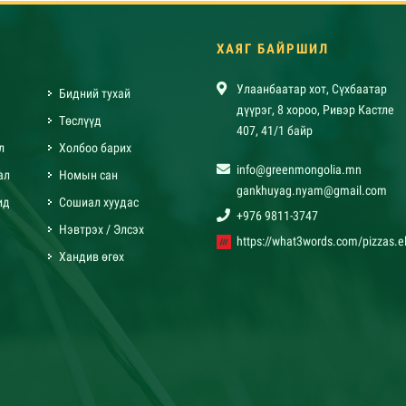
ХАЯГ БАЙРШИЛ
Улаанбаатар хот, Сүхбаатар
Бидний тухай
дүүрэг, 8 хороо, Ривэр Кастле
Төслүүд
407, 41/1 байр
л
Холбоо барих
info@greenmongolia.mn
ал
Номын сан
gankhuyag.nyam@gmail.com
ид
Сошиал хуудас
+976 9811-3747
Нэвтрэх / Элсэх
https://what3words.com/pizzas.el
Хандив өгөх