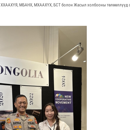
н ХХААХҮЯ, МБАНХ, МХААХҮХ, БСТ болон Жасыл холбооны төлөөллүүд 