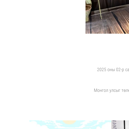
2025 оны 02-р с
Монгол улсыг тө