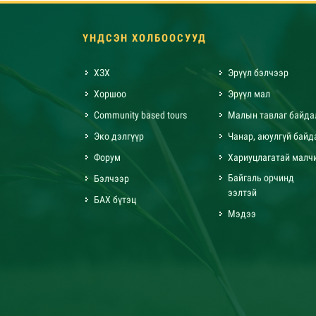
ҮНДСЭН ХОЛБООСУУД
ХЗХ
Эрүүл бэлчээр
Хоршоо
Эрүүл мал
Community based tours
Малын тавлаг байда
Эко дэлгүүр
Чанар, аюулгүй байд
Форум
Хариуцлагатай малч
Байгаль орчинд
Бэлчээр
ээлтэй
БАХ бүтэц
Мэдээ