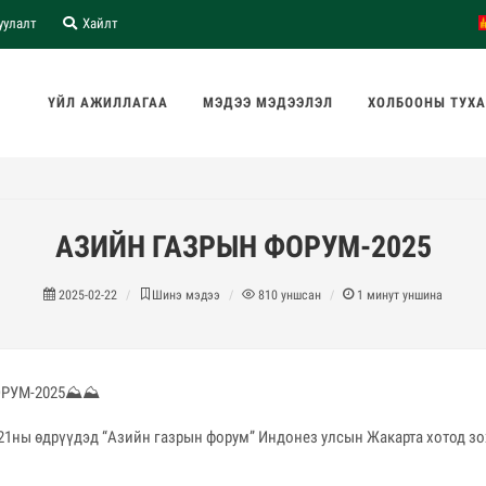
уулалт
Хайлт
ҮЙЛ АЖИЛЛАГАА
МЭДЭЭ МЭДЭЭЛЭЛ
ХОЛБООНЫ ТУХ
АЗИЙН ГАЗРЫН ФОРУМ-2025
2025-02-22
Шинэ мэдээ
810
уншсан
1
минут уншина
РУМ-2025⛰️⛰️
-21ны өдрүүдэд “Азийн газрын форум” Индонез улсын Жакарта хотод з