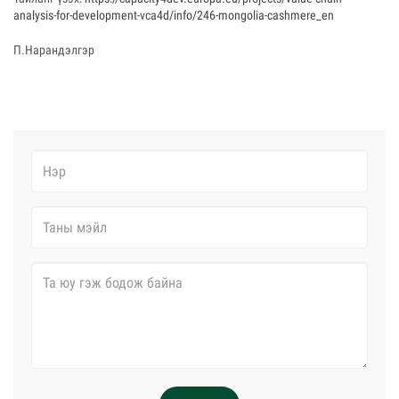
analysis-for-development-vca4d/info/246-mongolia-cashmere_en
П.Нарандэлгэр