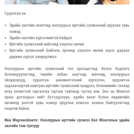
Судалгаа нь
Эдийн засгийн өсөлтөд ноолуурын өртгийн сүлжээний оруулах хувь
нэмэр,
Эдийн засгийн хүртээмжтэй байдал
Өртгийн сүлжээний нийгэмд үзүүлэх нөлөө
Өртгийн сүлжээний байгаль орчинд үзүүлэх нөлөө зэрэг дараах
дөрвөн хүрээг хамруулжээ.
Ноолуурын өртгийн сүлжээний гол оролцогчид болох бодлого
боловсруулагчид, төрийн албан хаагчид, малчид, ноолуурын
үйлдвэрүүд, судалгаа шинжилгээний хүрээлэн, эрдэмтэн
судлаачидтай хамтран өртгийн сүлжээний хүндрэл, боломжийн талаар
илүү оновчтой гаргалгаа гаргаж тайланд тусгах юм. Энэ нь Монгол
орны дотоодын нийт бүтээдэхүүн, эдийн засаг болон хөдөөгийн
хөгжилд үнэтэй хувь нэмэр оруулна хэмээн зохион байгуулагчид
онцолж байна.
Ина Марчюлёните: Ноолуурын өртгийн сүлжээ бол Монголын эдийн
засгийн том тулгуур