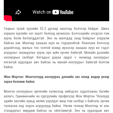
Газрын тухай хуулийн 52.2 дугаар заалтад бэлчээр байдаг. Шинэ
хоршоо хуулийн нэг заалт болоод орчихсон. Бэлчээрийн нэгдсэн том
хууль болж батлагддаггүй. Энэ нь малчдад хүнд байдлыг учруулж
байгаа юм. Малчид хаашаа нүүх нь тодорхойгүй. Ялангуяа бэлчээр
доройтоод, малын тоо толгой өсөөд ирэхээр хаашаа нүүх вэ гэдэг
асуудлыг зохицуулах хууль эрх зүйн орчин байхгүй. Манайх дэлхийн
ноолуурын салбарт Хятадын дараа ордог ч ченжүүд ноолуурыг
ялгахгүй худалдан авч байгаа нь манай ноолуурыг байхгүй болгож
байна.
Жон Мортон: Монголчууд ноолуураа дэлхийн зах зээлд өндөр үнээр
зарах боломж байна
Монгол ноолуурын өртөгийн сүлжээнд хийгдсэн судалгааны багийн
ахлагч, Гринвинчийн их сургуулийн профессор Жон Мортон "Ноолуур
эдийн засгийн хувьд нөлөө үзүүлдэг маш том салбар ч байгаль орчин
талаасаа хэд хэдэн асуудлууд байна. Нөгөө талаар Монголд яг аль
стандартыг мөрдөж байгаа нь ойлгомжгүй. Энэ нь худалдаж авч