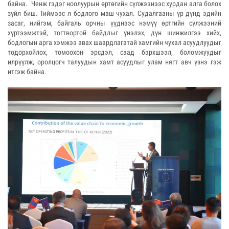
байна. Ченж гэдэг ноолуурын өртөгийн сүлжээнээс хурдан алга болох
зүйл биш. Тиймээс л бодлого маш чухал. Судалгааны үр дүнд эдийн
засаг, нийгэм, байгаль орчны үүднээс нэмүү өртгийн сүлжээний
хүртээмжтэй, тогтвортой байдлыг үнэлэх, дүн шинжилгээ хийх,
бодлогын арга хэмжээ авах шаардлагатай хамгийн чухал асуудлуудыг
тодорхойлох, томоохон эрсдэл, саад бэрхшээл, боломжуудыг
илрүүлж, оролцогч талуудын хамт асуудлыг улам нягт авч үзнэ гэж
итгэж байна.