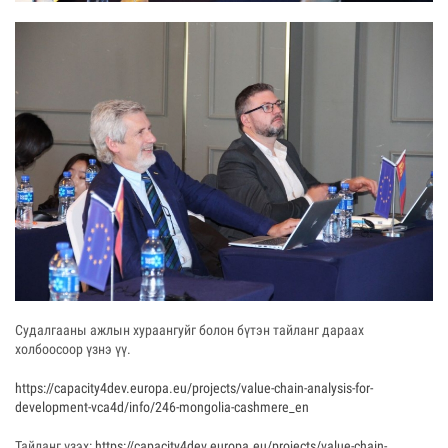
Судалгааны ажлын хураангуйг болон бүтэн тайланг дараах
холбоосоор үзнэ үү.
https://capacity4dev.europa.eu/projects/value-chain-analysis-for-
development-vca4d/info/246-mongolia-cashmere_en
Тайланг үзэх:
https://capacity4dev.europa.eu/projects/value-chain-