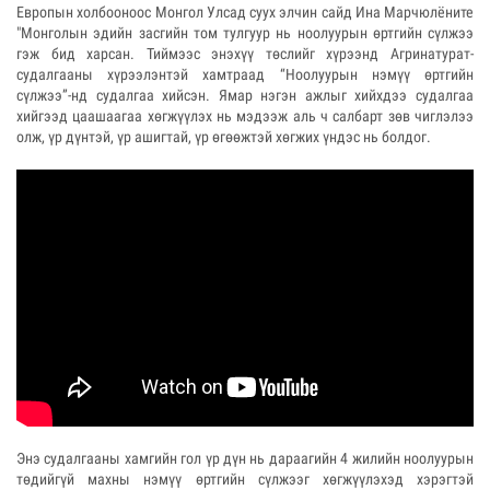
Европын холбооноос Монгол Улсад суух элчин сайд Ина Марчюлёните
"Монголын эдийн засгийн том тулгуур нь ноолуурын өртгийн сүлжээ
гэж бид харсан. Тиймээс энэхүү төслийг хүрээнд Агринатурат-
судалгааны хүрээлэнтэй хамтраад “Ноолуурын нэмүү өртгийн
сүлжээ”-нд судалгаа хийсэн. Ямар нэгэн ажлыг хийхдээ судалгаа
хийгээд цаашаагаа хөгжүүлэх нь мэдээж аль ч салбарт зөв чиглэлээ
олж, үр дүнтэй, үр ашигтай, үр өгөөжтэй хөгжих үндэс нь болдог.
Энэ судалгааны хамгийн гол үр дүн нь дараагийн 4 жилийн ноолуурын
төдийгүй махны нэмүү өртгийн сүлжээг хөгжүүлэхэд хэрэгтэй