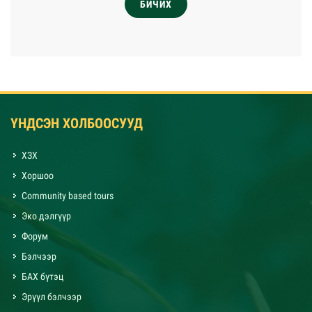
БИЧИХ
ҮНДСЭН ХОЛБООСУУД
ХЗХ
Хоршоо
Community based tours
Эко дэлгүүр
Форум
Бэлчээр
БАХ бүтэц
Эрүүл бэлчээр