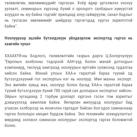
төлөвлөгөө, зөвлөмжүүдийг гаргасан. Хоёр өдөр үргэлжлэх энэхүү
уулзалт, семинарын хүрээнд бүхий л оролцогч салбарын хүмүүстэй
асуудал нь юу байна гэдгийг ярилцаад илүү сайжруулж, санал бодлыг
нь тусгасан зөвлөмжийг шийдвэр гаргагчдад хүргэх зорилготой
байна".
Ноолуураар эцсийн бүтээгдэхүүн үйлдвэрлэж экспортод гаргах нь
хамгийн чухал
ХХААХҮЯ-ны Бодлого, төлөвлөлтийн газрын дарга Ц.Болорчулуун
"Европын холбооны тодорхой ААН-үүд болон манай дотоодын
компаниуд, төслүүд хамтраад ноолуурын өртгийн сүлжээнд судалгаа
хийсэн байна. Манай улсын ХАА-н гаралтай бараа түүхий эд
бүтээгдэхүүний гол экспортын нэг нь ноолуур. Мөн махны экспорт.
Энэ жилийн хувьд мах, ноолуур болон бусад ХАА-н гаралтай бараа
түүхий бүтээгдэхүүн бүхий 780 гаруй сая долларын экспортыг хийсэн.
Ойрын хугацаанд 2 тэрбум долларт хүргэнэ гэсэн том зорилтыг
дэвшүүлээд ажиллаж байна. Өнгөрсөн жилүүдэд ноолуурыг бид
угаасан хэлбэрээр нь ихэвчлэн гаргадаг байсан бол одоо самнаснаар
гаргах бололцоо нөхцөл бүрдэж байна. Энэ техникийн зохицуулалтыг
мөрдөөд эхлэвэл самнасан ноолуурыг экспортод гаргах боломжтой
болно.