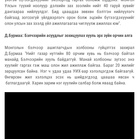
Улсын түүхий ноолуур дэлхийн зах зээлийн нийт 40 гаруй хувийг
дангаараа нийлүүлдэг. Бид цаашдаа зөвхөн бэлтгэн нийлүүлэгч
байгаад зогсохгүй үйлдвэрлэгч орон болж эцсийн бүтээгдэхүүнийг
олон улсын зах зээлд үйл ажиллагаагаа чиглүүлж ажиллах юм".
Д.Бурмаа: Бэлчээрийн асуудлыг зохицуулах хууль эрх зүйн орчин алга
Монголын бэлчээр ашиглагчдын холбооны гүйцэтгэх захирал
Д.Бурмаа "Нийт газар нутгийн 80 орчим хувь нь бэлчээр байтал
манайд Бэлчээрийн хууль байдаггүй. Манай холбооны зүгээс энэ
хуулийг гаргах гэж маш олон жил ажиллаж байгаа. Бараг 20 жилийг
зарцуулсан байна. Нэг ч удаа удаа УИХ-аар хэлэлцэгдэж байгаагүй.
Өнгөрсөн жил хэлэлцэх эсэх нь шийдэгдээд цаашаа явсан ч
батлагдаагүй. Харин зарим нэг хуулийн салбар болж яваад байна.