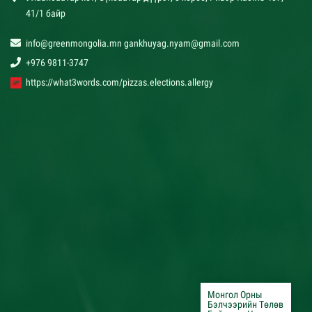
41/1 байр
info@greenmongolia.mn gankhuyag.nyam@gmail.com
+976 9811-3747
https://what3words.com/pizzas.elections.allergy
Монгол Орны
Бэлчээрийн Төлөв