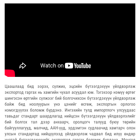
Цаашлаад бид ээрэх, сүлжих, эцсийн бүтээгдэхүүн үйлдвэрлэж
экспортод гаргах нь хамгийн чухал асуудал юм. Тэгэхээр нэмүү өртөг
шингэсэн өртгийн сүлжээг бий болгочихсон бүтээгдэхүүн үйлдвэрлэж
байж бид ноолуурын үнэ цэнийг өсгөж, экспортын орлогоо
нэмэгдүүлэх боломж бүрдэнэ. Ингэхийн тулд импортлогч улсуудаас
тавьдаг стандарт шаардлагад нийцсэн бүтээгдэхүүн үйлдвэрлэлийг
бий болгох тал дээр анхаарч, оролцогч талууд буюу төрийн
байгууллагууд, малчид, ААН-үүд, эрдэмтэн судлаачид хамтарч олон
улсын стандартад нийцүүлээд үйлдвэрлэж чадвал бид илүү өндөр
үнэтэй бүтээгдэхүүнийг экспортод гаргах боломж бүрдэнэ. Монгол