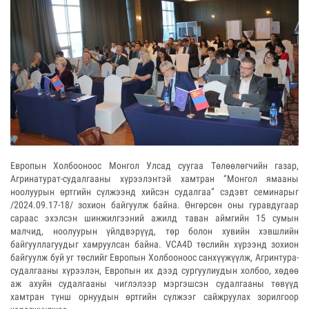
Европын Холбооноос Монгол Улсад суугаа Төлөөлөгчийн газар,
Агринатурат-судалгааны хүрээлэнтэй хамтран “Монгол ямааны
ноолуурын өртгийн сүлжээнд хийсэн судалгаа” сэдэвт семинарыг
/2024.09.17-18/ зохион байгуулж байна. Өнгөрсөн оны гуравдугаар
сараас эхэлсэн шинжилгээний ажилд таван аймгийн 15 сумын
малчид, ноолуурын үйлдвэрүүд, төр болон хувийн хэвшлийн
байгууллагуудыг хамруулсан байна. VCA4D төслийн хүрээнд зохион
байгуулж буй уг төслийг Европын Холбооноос санхүүжүүлж, Агринтура-
судалгааны хүрээлэн, Европын их дээд сургуулиудын холбоо, хөдөө
аж ахуйн судалгааны чиглэлээр мэргэшсэн судалгааны төвүүд
хамтран түнш орнуудын өртгийн сүлжээг сайжруулах зорилгоор