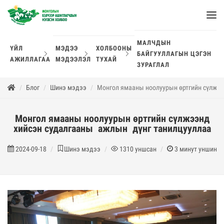
МАЛЧДЫН
ҮЙЛ
МЭДЭЭ
ХОЛБООНЫ
БАЙГУУЛЛАГЫН ЦЭГЭН
АЖИЛЛАГАА
МЭДЭЭЛЭЛ
ТУХАЙ
ЗУРАГЛАЛ
Блог
Шинэ мэдээ
Монгол ямааны ноолуурын өртгийн сүлжээ
Монгол ямааны ноолуурын өртгийн сүлжээнд
хийсэн судалгааны ажлын дүнг танилцууллаа
2024-09-18
Шинэ мэдээ
1310
уншсан
3
минут уншина