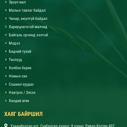
Эрүүл мал
Малын тавлаг байдал
Чанар, аюулгүй байдал
Хариуцлагатай малчид
Байгаль орчинд ээлтэй
Мэдээ
Бидний тухай
Төслүүд
Холбоо барих
Номын сан
Сошиал хуудас
Нэвтрэх / Элсэх
Хандив өгөх
ХАЯГ БАЙРШИЛ
Улаанбаатар хот, Сүхбаатар дүүрэг, 8 хороо, Ривэр Кастле 407,