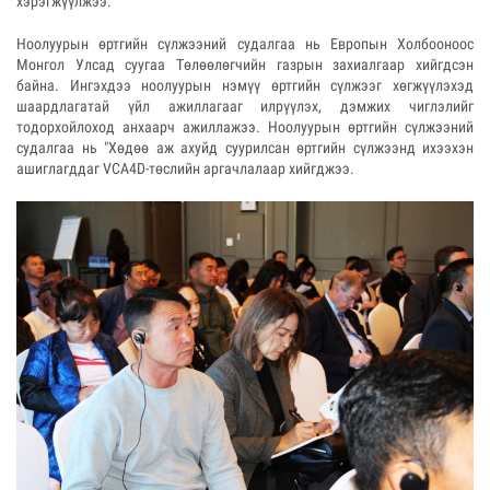
хэрэгжүүлжээ.
Ноолуурын өртгийн сүлжээний судалгаа нь Европын Холбооноос
Монгол Улсад суугаа Төлөөлөгчийн газрын захиалгаар хийгдсэн
байна. Ингэхдээ ноолуурын нэмүү өртгийн сүлжээг хөгжүүлэхэд
шаардлагатай үйл ажиллагааг илрүүлэх, дэмжих чиглэлийг
тодорхойлоход анхаарч ажиллажээ. Ноолуурын өртгийн сүлжээний
судалгаа нь "Хөдөө аж ахуйд суурилсан өртгийн сүлжээнд ихээхэн
ашиглагддаг VCA4D-төслийн аргачлалаар хийгджээ.