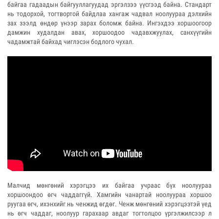
байгаа гадаадын байгууллагуудад эргэлзээ үүсгээд байна. Стандарт
нь тодорхой, тогтвортой байдлаа хангаж чадвал ноолуураа дэлхийн
зах зээлд өндөр үнээр зарах боломж байна. Ингэхдээ хоршоогоор
дамжин худалдан авах, хоршоодоо чадавхжуулах, санхүүгийн
чадамжтай байхад чиглэсэн бодлого чухал.
Малчид мөнгөний хэрэгцээ их байгаа учраас бүх ноолуураа
хоршоондоо өгч чаддаггүй. Хамгийн чанартай ноолуураа хоршоо
руугаа өгч, ихэнхийг нь ченжид өгдөг. Ченж мөнгөний хэрэгцээтэй үед
нь өгч чаддаг, ноолуур гарахаар авдаг тогтолцоо үргэлжилсээр л