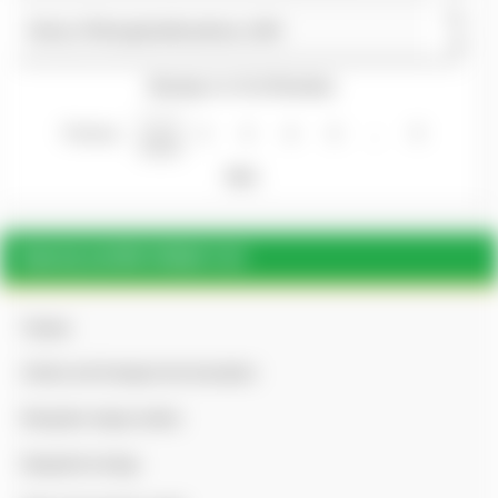
Татаж
Briske_STMrangehealthsynthesis_2005
авах
Showing 1 to 10 of 84 entries
Previous
1
2
3
4
5
…
9
Next
ГАДААД ЦАХИМ НОМЫН САН
Гадаад
Articles and Ecological site description
Mongolian steppe studies
Rangeland ecology