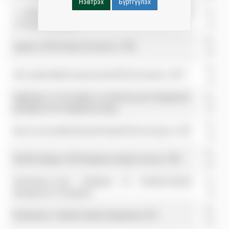
Нэвтрэх
Бүртгүүлэх
A unified framework for assessment and application of
Татаж
ecological thresholds
авах
Татаж
Aguilera_STM_Pampa_Ecotropicos_1998
авах
Татаж
Ales_SpainmediterraneansavannaSTM_Ecotropicos_1997
авах
Application of soil quality to monitoring and management-
Татаж
paradigms from rangeland ecology.
авах
Татаж
Barrera_SierradelaVentanaLaPampaSTM_Ecotropicos_1997
авах
Татаж
Bertiller Bisigato_STM Patagonian steppe_EcoAust_1998
авах
Bestelmeyer_Grand Challenges for Resilience-Based
Татаж
Management of Rangeland
авах
Татаж
Bestelmeyer_Twidwell rebuttal_Rangelands_2015
авах