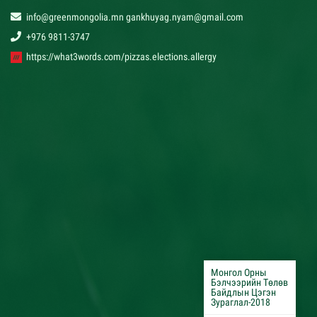
info@greenmongolia.mn gankhuyag.nyam@gmail.com
+976 9811-3747
https://what3words.com/pizzas.elections.allergy
Монгол Орны
Бэлчээрийн Төлөв
Байдлын Цэгэн
Зураглал-2018