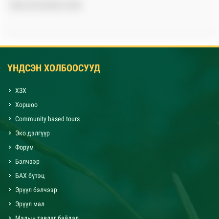
State and transition model
ҮНДСЭН ХОЛБООСУУД
ХЗХ
Хоршоо
Community based tours
Эко дэлгүүр
Форум
Бэлчээр
БАХ бүтэц
Эрүүл бэлчээр
Эрүүл мал
Малын тавлаг байдал