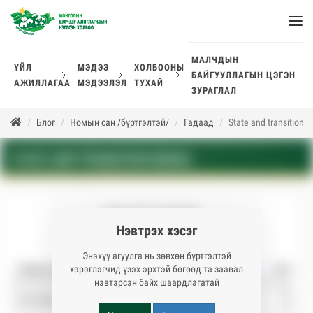
МАЛЧДЫН
ҮЙЛ
МЭДЭЭ
ХОЛБООНЫ
БАЙГУУЛЛАГЫН ЦЭГЭН
АЖИЛЛАГАА
МЭДЭЭЛЭЛ
ТУХАЙ
ЗУРАГЛАЛ
Блог
Номын сан /бүртгэлтэй/
Гадаад
State and transition 
STATE AND TRANSITION MODEL
SHOW
ENTRIES
Нэвтрэх хэсэг
SEARCH:
Энэхүү агуулга нь зөвхөн бүртгэлтэй
Номын нэр
Холбоос
хэрэглэгчид үзэх эрхтэй бөгөөд та заавал
нэвтэрсэн байх шаардлагатай
Татаж
A conceptual model of arid rangeland degradation
авах