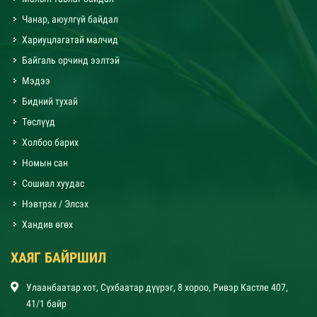
Чанар, аюулгүй байдал
Хариуцлагатай малчид
Байгаль орчинд ээлтэй
Мэдээ
Бидний тухай
Төслүүд
Холбоо барих
Номын сан
Сошиал хуудас
Нэвтрэх / Элсэх
Хандив өгөх
ХАЯГ БАЙРШИЛ
Улаанбаатар хот, Сүхбаатар дүүрэг, 8 хороо, Ривэр Кастле 407,
41/1 байр