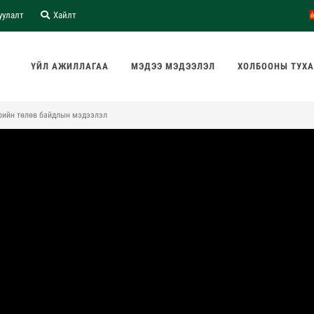
уулалт
Хайлт
ҮЙЛ АЖИЛЛАГАА
МЭДЭЭ МЭДЭЭЛЭЛ
ХОЛБООНЫ ТУХ
рийн төлөв байдлын мэдээлэл