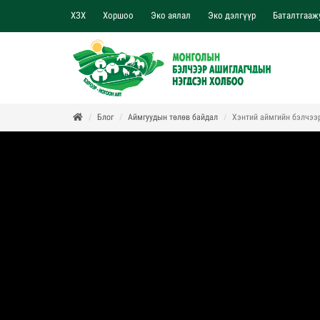
ХЗХ
Хоршоо
Эко аялал
Эко дэлгүүр
Баталтгааж
Блог
Аймгуудын төлөв байдал
Хэнтий аймгийн бэлчээ