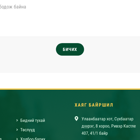
БИЧИХ
ХАЯГ БАЙРШИЛ
Улаанбаатар хот, Сүхбаатар
Бидний тухай
дүүрэг, 8 хороо, Ривэр Кастле
Төслүүд
407, 41/1 байр
л
Холбоо барих