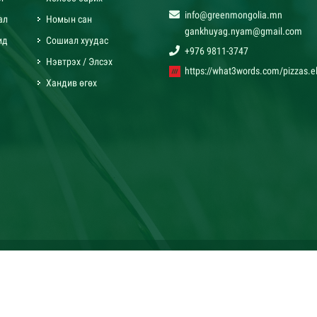
info@greenmongolia.mn
ал
Номын сан
gankhuyag.nyam@gmail.com
ид
Сошиал хуудас
+976 9811-3747
Нэвтрэх / Элсэх
https://what3words.com/pizzas.el
Хандив өгөх
х хуулиар хамгаалагдсан © 2020. "Монголын бэлчээр ашиглагчдын нэгдсэн 
Вэб сайт
ыг:
Грийн софт ХХК
Дуудлагын төв