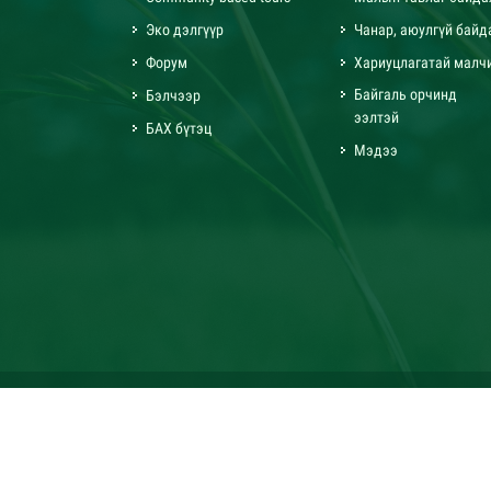
Эко дэлгүүр
Чанар, аюулгүй байд
Форум
Хариуцлагатай малч
Байгаль орчинд
Бэлчээр
ээлтэй
БАХ бүтэц
Мэдээ
Бүх эр