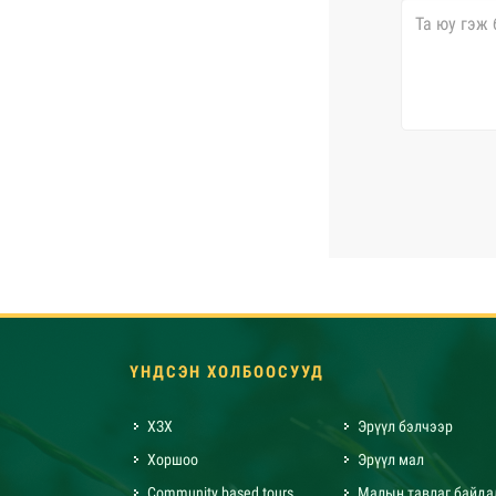
ҮНДСЭН ХОЛБООСУУД
ХЗХ
Эрүүл бэлчээр
Хоршоо
Эрүүл мал
Community based tours
Малын тавлаг байда