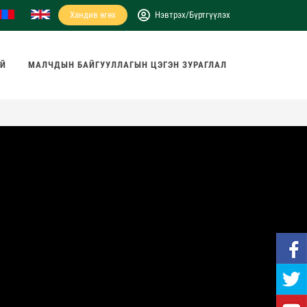
Хандив өгөх
Нэвтрэх/Бүртгүүлэх
АЙ
МАЛЧДЫН БАЙГУУЛЛАГЫН ЦЭГЭН ЗУРАГЛАЛ