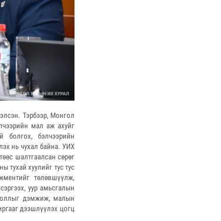
элсэн. Тэрбээр, Монгол
лчээрийн мал аж ахуйг
й болгох, бэлчээрийн
эх нь чухал байна. УИХ
төөс шалтгаалсан сөрөг
ы тухай хуулийг тус тус
жментийг төлөвшүүлж,
сэргээх, уур амьсгалын
шооллыг дэмжиж, малын
иргааг дээшлүүлэх цогц