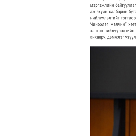
мэргэжлийн байгууллаг
аж ахуйн салбарын бүт
нийлүүлэлтийг тогтвор
Чинээлэг малчин” хөт
ханган нийлүүлэлтийн 
анхаарч, дэмжлэг үзүү