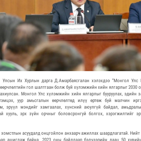
 Улсын Их Хурлын дарга Д.Амарбаясгалан хэлэхдээ “Монгол Улс 
өөрчлөлтийн гол шалтгаан болж буй хүлэмжийн хийн ялгарлыг 2030 он
 ахиулсан. Монгол Улс хүлэмжийн хийн ялгарлыг бууруулах, эдийн з
тэмцэх, уур амьсгалын өөрчлөлтөд илүү өртөж буй малчин иргэ
м, эрүүл мэндийг хамгаалах, хүнсний аюулгүй байдал, амьдрал
ай хууль, эрх зүйн орчныг боловсронгуй болгох, хэрэгжилтийг э
 хомстлын асуудалд онцгойлон анхаарч ажиллах шаардлагатай. Нийт г
аар ашиглаж байна. 2023 оны байдлаар бэлчээрийн даац 50 хувийн