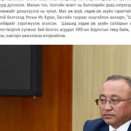
ууд дүгнэсэн. Малын тоо, толгойн өсөлт нь бэлчээрийн даац хэтрэхэд
ээмжийг дээшлүүлэх нь чухал. Мал аж ахуй, хөдөө аж ахуйн гаралтай
той болгоход Улсын Их Хурал, Засгийн газраас онцгойлон анхаарч, “
өлбөрийг хэрэгжүүлж эхэлсэн. Цаашид хөдөө аж ахуйн салбарын х
тогтвортой сүлжээг бий болгох асуудал УИХ-ын бодлогын төвд байж,
лэн, хамтарч ажиллахаа илэрхийлэв.