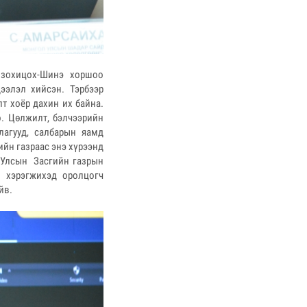
 зохицох-Шинэ хоршоо
ээлэл хийсэн. Тэрбээр
т хоёр дахин их байна.
. Цөлжилт, бэлчээрийн
лагууд, салбарын яамд
ийн газраас энэ хүрээнд
 Улсын Засгийн газрын
й хэрэгжихэд оролцогч
айв.