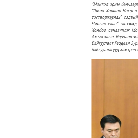
“Монгол орны бэлчээр
“Шинэ Хоршоо-Ногоон 
тогтворжуулах” сэдви
Чингис хаан” танхимд
Холбоо санаачилж Мо
Амьсгалын Өөрчлөлтий
Байгуулалт Геодези Зур
байгууллагууд хамтран 