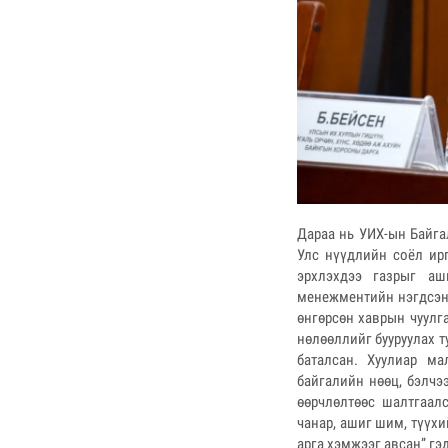
Дараа нь УИХ-ын Байга
Улс нүүдлийн соёл ир
эрхлэхдээ газрыг аш
менежментийн нэгдсэн 
өнгөрсөн хаврын чуулг
нөлөөллийг бууруулах т
баталсан. Хуулиар м
байгалийн нөөц, бэлчэ
өөрчлөлтөөс шалтгаал
чанар, ашиг шим, түүх
арга хэмжээг авсан” гэ