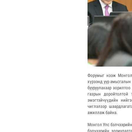
Форумыг нээж Монгол
хүрээнд уур амьсгалын 
бууруулахаар зорилтоо
газрын доройтолтой 
эмэгтэйчүүдийн нийгэ
чиглэлээр шаардлагат
ажиллаж байна.
Монгол Улс бэлчээрийн
бэлчээрийн зориулалт