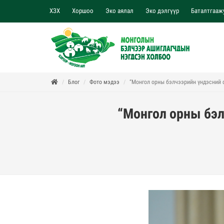
ХЗХ
Хоршоо
Эко аялал
Эко дэлгүүр
Баталтгааж
Блог
Фото мэдээ
“Монгол орны бэлчээрийн үндэсний фо
“Монгол орны бэл