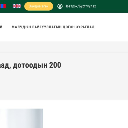
Хандив өгөх
Нэвтрэх/Бүртгүүлэх
АЙ
МАЛЧДЫН БАЙГУУЛЛАГЫН ЦЭГЭН ЗУРАГЛАЛ
аад, дотоодын 200