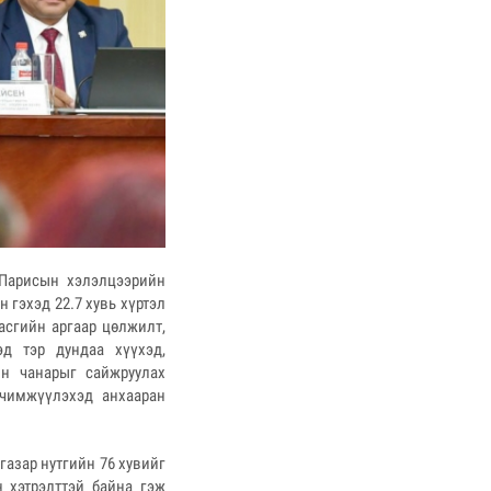
Парисын хэлэлцээрийн
 гэхэд 22.7 хувь хүртэл
асгийн аргаар цөлжилт,
д тэр дундаа хүүхэд,
ын чанарыг сайжруулах
рчимжүүлэхэд анхааран
азар нутгийн 76 хувийг
 хэтрэлттэй байна гэж