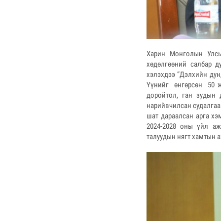
Харин Монголын Улсы
хөдөлгөөний салбар д
хэлэхдээ “Дэлхийн дун
Үүнийг өнгөрсөн 50 ж
доройтол, ган зудын 
нарийвчилсан судалгаа 
шат дараалсан арга х
2024-2028 оны үйл аж
талуудын нягт хамтын а