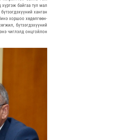
 хүргэж байгаа тул мал
 бүтээгдэхүүний ханган
Шинэ хоршоо хөдөлгөөн-
өгжил, бүтээгдэхүүний
 энэ чиглэлд онцгойлон