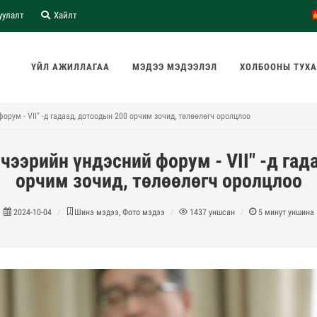
уулалт
Хайлт
ҮЙЛ АЖИЛЛАГАА
МЭДЭЭ МЭДЭЭЛЭЛ
ХОЛБООНЫ ТУХ
рум - VII" -д гадаад, дотоодын 200 орчим зочид, төлөөлөгч оролцлоо
чээрийн үндэсний форум - VII" -д гад
орчим зочид, төлөөлөгч оролцлоо
2024-10-04
Шинэ мэдээ, Фото мэдээ
1437
уншсан
5
минут уншина