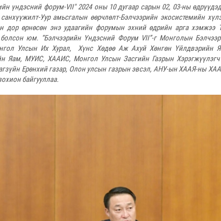
ийн үндэсний форум-
VII" 2024 оны 10 дугаар сарын 02, 03-ны өдрүүдэ
санхүүжилт-Уур амьсгалын өөрчлөлт-Бэлчээрийн экосистемийн хүл
йн дор өрнөсөн энэ удаагийн форумын эхний өдрийн арга хэмжээ 
 болсон юм. “Бэлчээрийн Үндэсний Форум VII”-г Монголын Бэлчээ
нгол Улсын Их Хурал, Хүнс Хөдөө Аж Ахуй Хөнгөн Үйлдвэрийн Яа
н Яам, МУИС, ХААИС, Монгол Улсын Засгийн Газрын Хэрэгжүүлэгч 
агзүйн Ерөнхий газар, Олон улсын газрын эвсэл, АНУ-ын ХААЯ-ны ХАА
зохион байгууллаа.