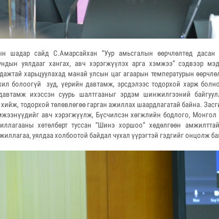
н шадар сайд С.Амарсайхан “Уур амьсгалын өөрчлөлтөд дасан
ундын уялдааг хангах, авч хэрэгжүүлэх арга хэмжээ” сэдвээр мэд
дажтай харьцуулахад манай улсын цаг агаарын температурын өөрчлөл
ил болоогүй зуд, үерийн давтамж, эрсдэлээс тодорхой харж болно
давтамж ихэссэн суурь шалтгааныг эрдэм шинжилгээний байгуул
хийж, тодорхой төлөвлөгөө гарган ажиллах шаардлагатай байна. Засг
эмжээнүүдийг авч хэрэгжүүлж, Бүсчилсэн хөгжлийн бодлого, Монгол
иллагааны хөтөлбөрт туссан “Шинэ хоршоо” хөдөлгөөн амжилтта
жиллагаа, уялдаа холбоотой байдал чухал үүрэгтэй гэдгийг онцолж б