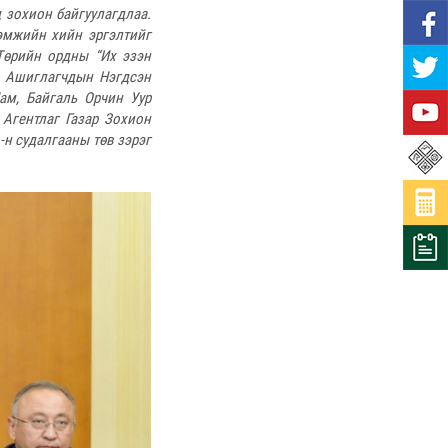
д зохион байгуулагдлаа.
эмжийн хийн эргэлтийг
Төрийн ордны “Их эзэн
р Ашиглагчдын Нэгдсэн
м, Байгаль Орчин Уур
Агентлаг Газар Зохион
-н судалгааны төв зэрэг