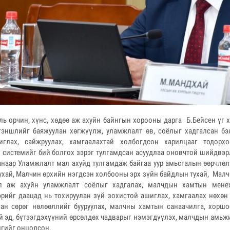
ль орчин, хүнс, хөдөө аж ахуйн байнгын хорооны дарга Б.Бейсен үг х
гэншлийг баяжуулан хөгжүүлж, уламжлалт өв, соёлыг хадгалсан бэ
иглах, сайжруулах, хамгаалахтай холбогдсон харилцааг тодорхо
системийг бий болгох зэрэг тулгамдсан асуудлаа оновчтой шийдвэрл
анаар Уламжлалт мал ахуйд тулгамдаж байгаа уур амьсгалын өөрчлөл
ухай, Малчин өрхийн нэгдсэн холбооны эрх зүйн байдлын тухай, Малчн
ал аж ахуйн уламжлалт соёлыг хадгалах, малчдын хамтын мене
эрийг даацад нь тохируулан зүй зохистой ашиглах, хамгаалах нөхөн 
сан сөрөг нөлөөллийг бууруулах, малчны хамтын санаачилга, хор
ий эд, бүтээгдэхүүний өрсөлдөх чадварыг нэмэгдүүлэх, малчдын амьж
дгийг онцолсон.