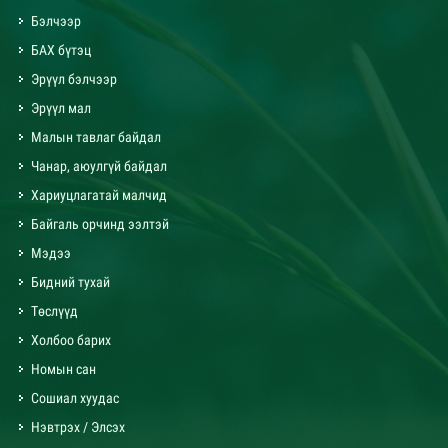
Бэлчээр
БАХ бүтэц
Эрүүл бэлчээр
Эрүүл мал
Малын тавлаг байдал
Чанар, аюулгүй байдал
Хариуцлагатай малчид
Байгаль орчинд ээлтэй
Мэдээ
Бидний тухай
Төслүүд
Холбоо барих
Номын сан
Сошиал хуудас
Нэвтрэх / Элсэх