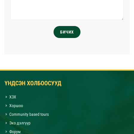
БИЧИХ
ҮНДСЭН ХОЛБООСУУД
ХЗХ
Хоршоо
Community based tours
Эко дэлгүүр
Форум