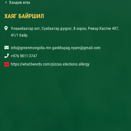
Хандив өгөх
ХАЯГ БАЙРШИЛ
Улаанбаатар хот, Сүхбаатар дүүрэг, 8 хороо, Ривэр Кастле 407,
41/1 байр
info@greenmongolia.mn gankhuyag.nyam@gmail.com
+976 9811-3747
https://what3words.com/pizzas.elections.allergy