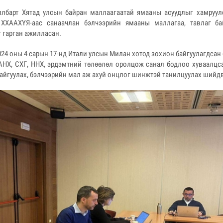
илбарт Хятад улсын байран маллаагаатай ямааны асуудлыг хамруул
, ХХААХҮЯ-аас санаачлан бэлчээрийн ямааны маллагаа, тавлаг б
 гарган ажилласан.
24 оны 4 сарын 17-нд Итали улсын Милан хотод зохион байгуулагдсан
НХ, СХГ, ННХ, эрдэмтний төлөөлөл оролцож санал бодлоо хуваалцс
айгуулах, бэлчээрийн мал аж ахуй онцлог шинжтэй танилцуулах шийдв