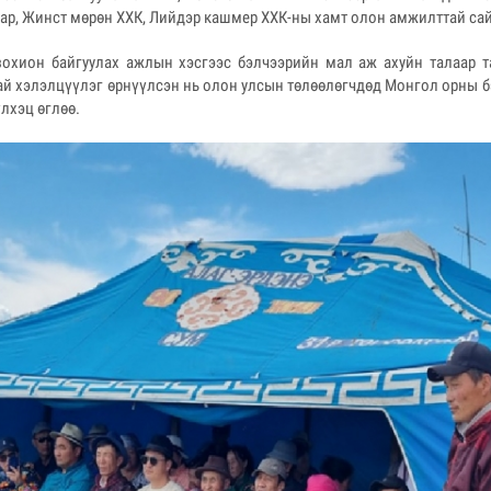
зар, Жинст мөрөн ХХК, Лийдэр кашмер ХХК-ны хамт олон амжилттай сай
зохион байгуулах ажлын хэсгээс бэлчээрийн мал аж ахуйн талаар т
й хэлэлцүүлэг өрнүүлсэн нь олон улсын төлөөлөгчдөд Монгол орны б
лхэц өглөө.