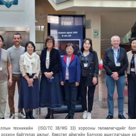
чиллын техникийн (ISO/TC 38/WG 33) хорооны төлөөлөгчдийг бэл
 зохион байгуулах ажлыг, Хөвсгөл аймгийн Бэлчээр ашиглагчдын х