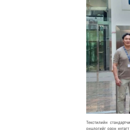
Текстилийн стандарт
онцлогийг орон нутагт