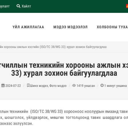
уулалт
Хайлт
ҮЙЛ АЖИЛЛАГАА
МЭДЭЭ МЭДЭЭЛЭЛ
ХОЛБООНЫ ТУХ
н хорооны ажлын хэсгийн (ISO/TC 38/WG 33) хурал зохион байгуулагдлаа
тчиллын техникийн хорооны ажлын хэ
33) хурал зохион байгуулагдлаа
2024-07-22
Шинэ мэдээ, Фото мэдээ
1419
уншсан
1
минут уншина
ллын техникийн (ISO/TC 38/WG 33) хорооноос ноолуурын ямаанд тави
эх, шошголох, үйлдвэрлэх, мөшгөх тогтолцоонд тавих шаардлага о
 эхнээс эхлүүлсэн.