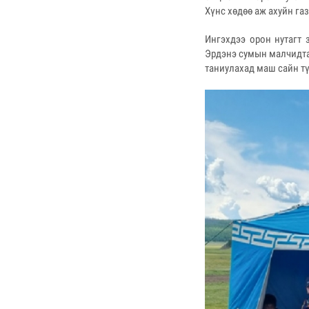
Хүнс хөдөө аж ахуйн га
Ингэхдээ орон нутагт 
Эрдэнэ сумын малчидта
таниулахад маш сайн тү