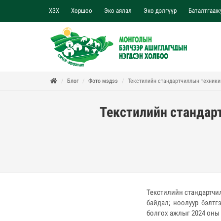
ХЗХ
Хоршоо
Эко аялал
Эко дэлгүүр
Баталтгааж
Блог
Фото мэдээ
Текстилийн стандартчиллын техникий
Текстилийн стандар
Текстилийн стандартчи
байдал; ноолуур бэлтг
болгох ажлыг 2024 оны