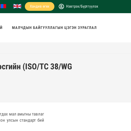
Хандив өгөх
Нэвтрэх/Бүртгүүлэх
АЙ
МАЛЧДЫН БАЙГУУЛЛАГЫН ЦЭГЭН ЗУРАГЛАЛ
сгийн (ISO/TC 38/WG
гдах мал амьтны тавлаг
лон улсын стандарт бий