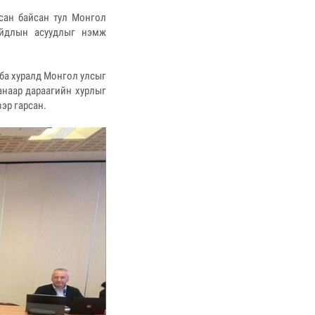
сан байсан тул Монгол
айдлын асуудлыг нэмж
 ба хуралд Монгол улсыг
анаар дараагийн хурлыг
эр гарсан.