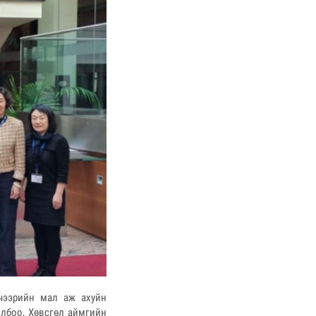
чээрийн мал аж ахуйн
олбоо, Хөвсгөл аймгийн