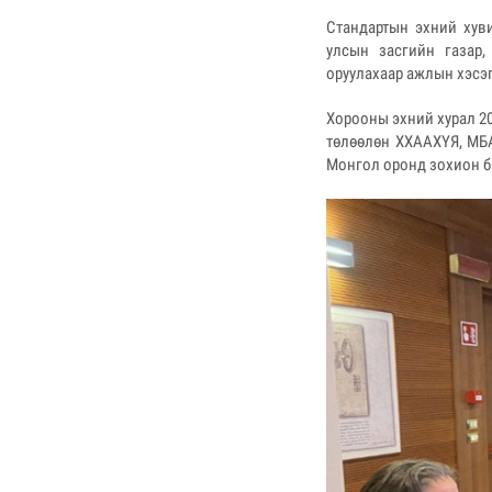
Стандартын эхний хув
улсын засгийн газар
оруулахаар ажлын хэсэг
Хорооны эхний хурал 20
төлөөлөн ХХААХҮЯ, МБА
Монгол оронд зохион б