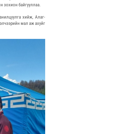
н зохион байгууллаа.
анилцуулга хийж, Алаг-
элчээрийн мал аж ахуйг