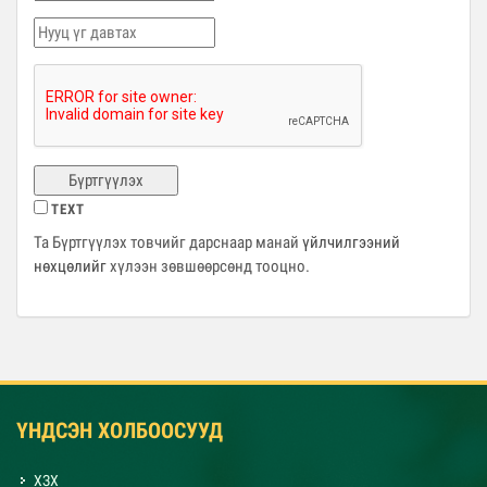
Бүртгүүлэх
TEXT
Та Бүртгүүлэх товчийг дарснаар манай
үйлчилгээний
нөхцөлийг
хүлээн зөвшөөрсөнд тооцно.
ҮНДСЭН ХОЛБООСУУД
ХЗХ