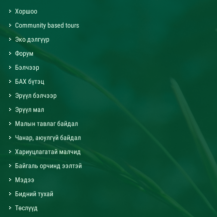
Хоршоо
Community based tours
Эко дэлгүүр
Форум
Бэлчээр
БАХ бүтэц
Эрүүл бэлчээр
Эрүүл мал
Малын тавлаг байдал
Чанар, аюулгүй байдал
Хариуцлагатай малчид
Байгаль орчинд ээлтэй
Мэдээ
Бидний тухай
Төслүүд