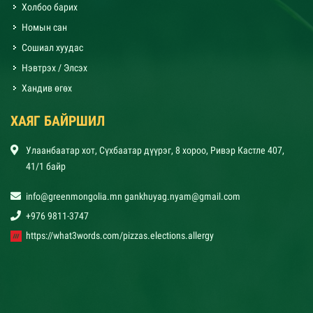
Холбоо барих
Номын сан
Сошиал хуудас
Нэвтрэх / Элсэх
Хандив өгөх
ХАЯГ БАЙРШИЛ
Улаанбаатар хот, Сүхбаатар дүүрэг, 8 хороо, Ривэр Кастле 407,
41/1 байр
info@greenmongolia.mn gankhuyag.nyam@gmail.com
+976 9811-3747
https://what3words.com/pizzas.elections.allergy