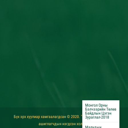
Монгол Орны
Бэлчээрийн Төлөв
Байдлын Цэгэн
Бүх эрх хуулиар хамгаалагдсан © 2020. "Монголын бэлчээр
Зураглал-2018
ашиглагчдын нэгдсэн холбоо"
Малчдын