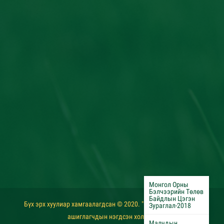
Монгол Орны
Бэлчээрийн Төлөв
Байдлын Цэгэн
Бүх эрх хуулиар хамгаалагдсан © 2020. "Монголын бэлчээр
Зураглал-2018
ашиглагчдын нэгдсэн холбоо"
Малчдын