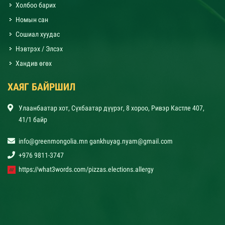
Холбоо барих
Номын сан
Сошиал хуудас
Нэвтрэх / Элсэх
Хандив өгөх
ХАЯГ БАЙРШИЛ
Улаанбаатар хот, Сүхбаатар дүүрэг, 8 хороо, Ривэр Кастле 407,
41/1 байр
info@greenmongolia.mn gankhuyag.nyam@gmail.com
+976 9811-3747
https://what3words.com/pizzas.elections.allergy