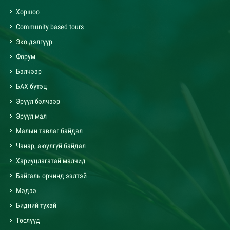
Хоршоо
Community based tours
Эко дэлгүүр
Форум
Бэлчээр
БАХ бүтэц
Эрүүл бэлчээр
Эрүүл мал
Малын тавлаг байдал
Чанар, аюулгүй байдал
Хариуцлагатай малчид
Байгаль орчинд ээлтэй
Мэдээ
Бидний тухай
Төслүүд