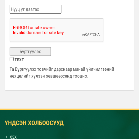
Бүртгүүлэх
TEXT
Та Бүртгүүлэх товчийг дарснаар манай
үйлчилгээний
нөхцөлийг
хүлээн зөвшөөрсөнд тооцно.
ҮНДСЭН ХОЛБООСУУД
ХЗХ