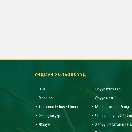
ҮНДСЭН ХОЛБООСУУД
ХЗХ
Эрүүл бэлчээр
Хоршоо
Эрүүл мал
Community based tours
Малын тавлаг байда
Эко дэлгүүр
Чанар, аюулгүй байд
Форум
Хариуцлагатай малч