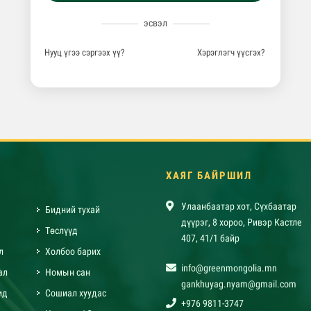
эсвэл
Нууц үгээ сэргээх үү?
Хэрэглэгч үүсгэх?
ХАЯГ БАЙРШИЛ
Улаанбаатар хот, Сүхбаатар
Бидний тухай
дүүрэг, 8 хороо, Ривэр Кастле
Төслүүд
407, 41/1 байр
л
Холбоо барих
info@greenmongolia.mn
ал
Номын сан
gankhuyag.nyam@gmail.com
ид
Сошиал хуудас
+976 9811-3747