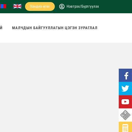
Хандив өгөх
Нэвтрэх/Бүртгүүлэх
АЙ
МАЛЧДЫН БАЙГУУЛЛАГЫН ЦЭГЭН ЗУРАГЛАЛ