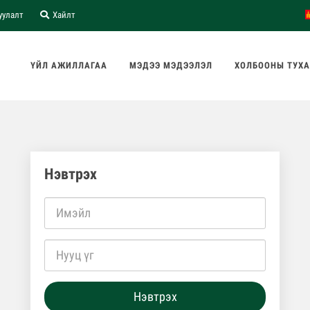
уулалт
Хайлт
ҮЙЛ АЖИЛЛАГАА
МЭДЭЭ МЭДЭЭЛЭЛ
ХОЛБООНЫ ТУХ
Нэвтрэх
Нэвтрэх